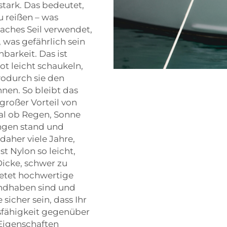
stark. Das bedeutet,
u reißen – was
aches Seil verwendet,
 was gefährlich sein
barkeit. Das ist
t leicht schaukeln,
wodurch sie den
nen. So bleibt das
 großer Vorteil von
gal ob Regen, Sonne
ungen stand und
 daher viele Jahre,
t Nylon so leicht,
icke, schwer zu
ietet hochwertige
handhaben sind und
sicher sein, dass Ihr
dsfähigkeit gegenüber
 Eigenschaften