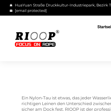
HuaYuan Straße Druckkultur-Industriepark, Bezirk T
[email protected]
Startse
Ein Nylon-Tau ist etwas, das jeder Wasserl
richtigen Leinen den Unterschied zwischen
sicher am Dock fest. RIOOP ist der profess