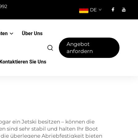
992
DE
hten
Über Uns
Angebot
anfordern
Kontaktieren Sie Uns
ogar ein Jetski besitzen – können die
 sind sehr stabil und halten Ihr Boot
 die überlegene Abriebfestigkeit bieten