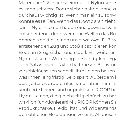
Materialien? Zunächst einmal ist Nylon sehr 
es kann schwere Boote sicher halten, ohne z
durchaus wichtig ist. Wenn man ein zu schw
könnte es reißen, wenn das Boot daran zieht,
kann. Nylon-Leinen haben eine gewisse Dehn
entscheidend, denn wenn die Wellen das Boo
dehnen sich die Leinen um etwa zwei Fuß, 
entstehenden Zug und Stoß absorbieren kön
Boot am Steg sicher und stabil. Ein weiterer
Nylon ist seine Witterungsbeständigkeit. E
oder Salzwasser – Nylon hält diesen Belast
verschleißt selten schnell. Ihre Leinen halten
was Ihnen langfristig Geld spart. Außerdem is
dass jeder es problemlos handhaben kann. D
knotende Leinen sind unpraktisch. RIOOP b
Nylon-Leinen, die gleichzeitig einfach zu 
wirklich funktionieren! Mit RIOOP können Sie 
Produkt Stärke, Flexibilität und Widerstan
den üblichen Belastungen vereint. All diese