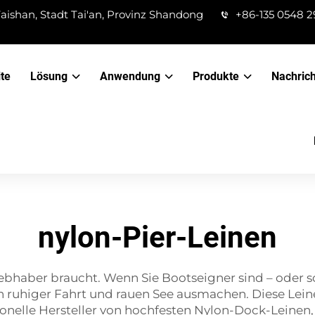
aishan, Stadt Tai'an, Provinz Shandong
+86-135 0548 2
ite
Lösung
Anwendung
Produkte
Nachric
nylon-Pier-Leinen
iebhaber braucht. Wenn Sie Bootseigner sind – oder s
 ruhiger Fahrt und rauen See ausmachen. Diese Leinen
ionelle Hersteller von hochfesten Nylon-Dock-Leinen,