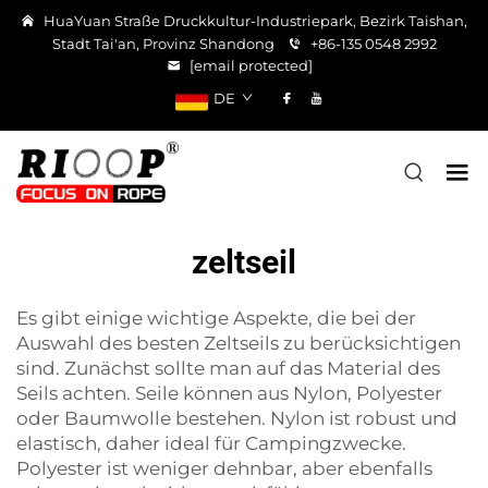
HuaYuan Straße Druckkultur-Industriepark, Bezirk Taishan,
Stadt Tai'an, Provinz Shandong
+86-135 0548 2992
[email protected]
DE
zeltseil
Es gibt einige wichtige Aspekte, die bei der
Auswahl des besten Zeltseils zu berücksichtigen
sind. Zunächst sollte man auf das Material des
Seils achten. Seile können aus Nylon, Polyester
oder Baumwolle bestehen. Nylon ist robust und
elastisch, daher ideal für Campingzwecke.
Polyester ist weniger dehnbar, aber ebenfalls