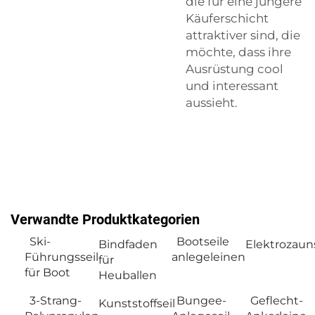
die für eine jüngere
Käuferschicht
attraktiver sind, die
möchte, dass ihre
Ausrüstung cool
und interessant
aussieht.
Verwandte Produktkategorien
Ski-
Bootseile
Bindfaden
Elektrozauns
Führungsseil
anlegeleinen
für
für Boot
Heuballen
3-Strang-
Bungee-
Geflecht-
Kunststoffseil