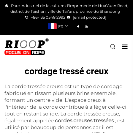
Parc industriel de la culture d'imprimerie de HuaYuan Road,
district de Taishan, ville de Tai'an, province du Shandong
+86-135 0548 2992
[email protected]
FR
cordage tressé creux
La corde tressée creuse est un type de cordage
fabriqué en tissant plusieurs brins ensemble,
formant un centre vide. L'espace creux à
l'intérieur de la corde contribue à alléger celle-ci
tout en restant solide. La corde tressée creuse,
également appelée
cordes creuses tressées
, est
utilisé par beaucoup de personnes car il est