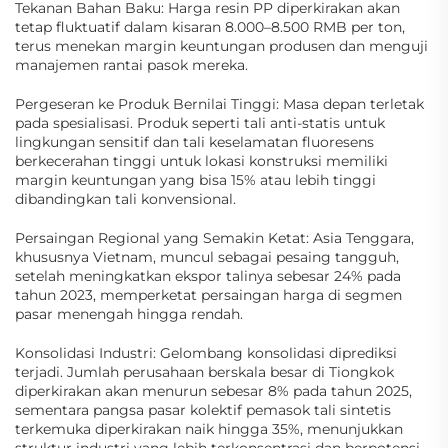
Tekanan Bahan Baku: Harga resin PP diperkirakan akan
tetap fluktuatif dalam kisaran 8.000–8.500 RMB per ton,
terus menekan margin keuntungan produsen dan menguji
manajemen rantai pasok mereka.
Pergeseran ke Produk Bernilai Tinggi: Masa depan terletak
pada spesialisasi. Produk seperti tali anti-statis untuk
lingkungan sensitif dan tali keselamatan fluoresens
berkecerahan tinggi untuk lokasi konstruksi memiliki
margin keuntungan yang bisa 15% atau lebih tinggi
dibandingkan tali konvensional.
Persaingan Regional yang Semakin Ketat: Asia Tenggara,
khususnya Vietnam, muncul sebagai pesaing tangguh,
setelah meningkatkan ekspor talinya sebesar 24% pada
tahun 2023, memperketat persaingan harga di segmen
pasar menengah hingga rendah.
Konsolidasi Industri: Gelombang konsolidasi diprediksi
terjadi. Jumlah perusahaan berskala besar di Tiongkok
diperkirakan akan menurun sebesar 8% pada tahun 2025,
sementara pangsa pasar kolektif pemasok tali sintetis
terkemuka diperkirakan naik hingga 35%, menunjukkan
struktur industri yang lebih terkonsentrasi dan berpotensi