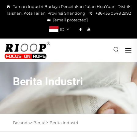
Taman Industri Budaya Percetakan Jalan HuaYuan, Distrik
Taishan, Kota Tai'an, Provinsi Shandong
+86-135 0548 2992
[email protected]
ID
Berita Industri
>
Beranda>
Berita
Berita Industri