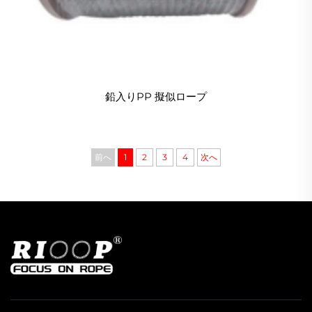
鉛入りPP 擬似ロープ
前へ
1
2
3
4
次へ