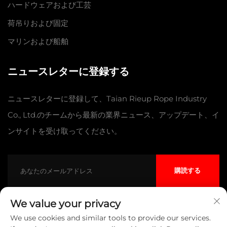
ハードウェアおよび工芸
荷吊りおよび固定
マリンおよび船舶
ニュースレターに登録する
ニュースレターに登録して、Taian Rieup Rope Industry
Co., Ltd.のチームから最新の業界ニュース、アップデート、イ
ンサイトを受け取ってください。
購読する
We value your privacy
We use cookies and similar tools to provide our services.
Copyright © TAIAN ROPE LIMITED COMPANY All Rights Reserved