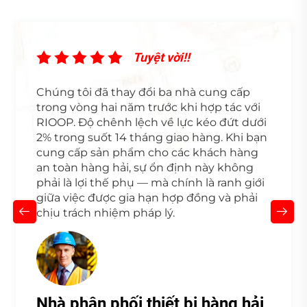
ời!!
Tuyệt vời!
ba nhà cung cấp
Tôi tìm kiếm những đối tác
c khi hợp tác với
phát triển cùng tôi. RIOOP
 lực kéo đứt dưới
hàng của chúng tôi tại Ohio
giao hàng. Khi bạn
khi đơn đặt hàng đầu tiên, 
 các khách hàng
tra dây chuyền kiểm soát c
 định này không
của chúng tôi và thiết kế lạ
chính là ranh giới
dây để phù hợp với hệ thốn
hợp đồng và phải
của chúng tôi. Đó không chỉ
ý.
mà là sự đầu tư chung.
t bị hàng hải
Chuỗi cung ứng xây