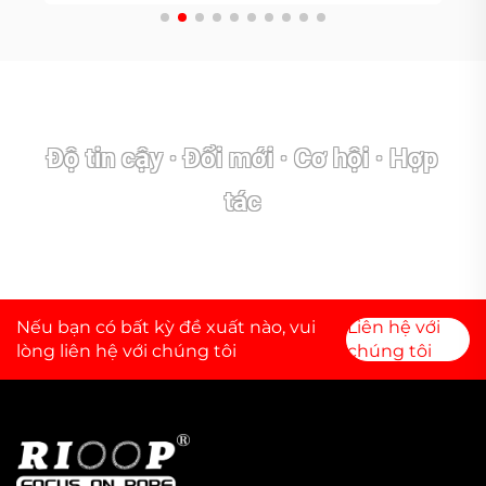
Độ tin cậy · Đổi mới · Cơ hội · Hợp
tác
Nếu bạn có bất kỳ đề xuất nào, vui
Liên hệ với
lòng liên hệ với chúng tôi
chúng tôi