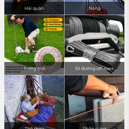
Hải quân
Nâng
Trồng trọt
Đi đường off-road
Thể thao
Phần cứng