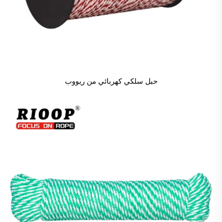
حبل سلكي كهربائي من ريووب