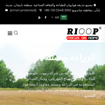
مجمع حديقة هوايوان للطباعة والثقافة الصناعية، منطقة تايشان، مدينة
تايآن، مقاطعة شاندونغ
+86-135 0548 2992
[email protected]
AR
الزراعة وبستنة
حلول الحبال الزراعية من شركة ريووب. خيوط الرباط
للبالات، وحبال السياج الكهربائي، وحبال الحدائق
المستخدمة في الزراعة وبستنة. مقاومة لأشعة فوق
البنفسجية، وذات مقاومة شد عالية. أسعار مباشرة من
المصنع.