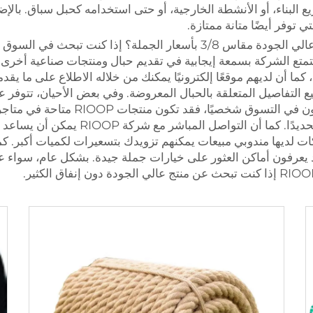
ع البناء، أو الأنشطة الخارجية، أو حتى استخدامه كحبل سباق. بالإ
تي توفر أيضًا متانة ممتازة.
كيف يمكنك الحصول على حبل نايلون مجدول مزدوج عالي الجودة مقاس 3/8 بأ
للبدء في بحثك. تتمتع الشركة بسمعة إيجابية في تقديم حبال ومنتجات صناعي
ما أن لديهم موقعًا إلكترونيًا يمكنك من خلاله الاطلاع على ما يق
ميع التفاصيل المتعلقة بالحبال المعروضة. وفي بعض الأحيان، تتو
مما قد يعني توفيرًا أكبر. أما بالنسبة ل
الاتصال مسبقًا للتأكد من توفر الحبل الذ
ات لديها مندوبي مبيعات يمكنهم تزويدك بتسعيرات لكميات أكبر. 
 يعرفون أماكن العثور على خيارات جملة جيدة. بشكل عام، سواء ع