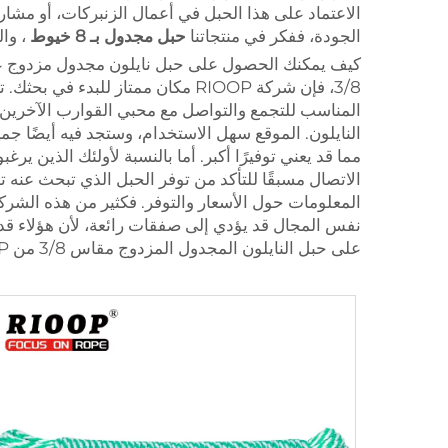
الاعتماد على هذا الحبل في أعمال الزنبركات، أو مشاري
الجودة، ففكر في منتجاتنا
حبل مجدول بـ 8 خيوط
، وال
3/8، فإن شركة RIOOP مكان ممتاز 
المناسب للتجمع والتواصل مع محبي القوارب الآخرين، ك
النايلون. الموقع سهل الاستخدام، وستجد فيه أيضًا ج
المعلومات حول الأسعار والتوفر. فكثير من هذه الشرك
نفس المجال قد يؤدي إلى صفقات رائعة، لأن هؤلاء قد
على حبل النايلون المجدول المزدوج مقاس 3/8 من RIOOP إذا كنت تبحث عن منتج عالي الجودة دون إنفاق الكثير.