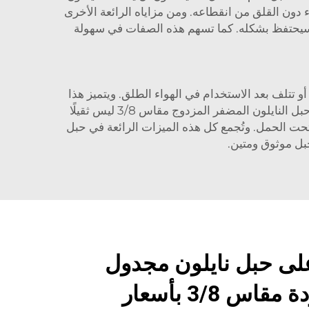
ء دون القلق من انقطاعه. ومن مزاياه الرائعة الأخرى
ء، وسيحتفظ بشكله. كما تسهم هذه الصفات في سهولة
أو تتلف بعد الاستخدام في الهواء الطلق. ويتميز هذا
الحبل بمقاومة جيدة للتآكل ويمكن استخدامه لفترة طويلة حتى في الظروف الجوية السيئة مثل الرياح والثلوج. كما أن حبل النايلون المضفر المزدوج مقاس 3/8 ليس ثقيلًا
تحت الحمل. وتُجمع كل هذه الميزات الرائعة في حبل
على حبل نايلون مجدول
مزدوج عالي الجودة مقاس 3/8 بأسعار