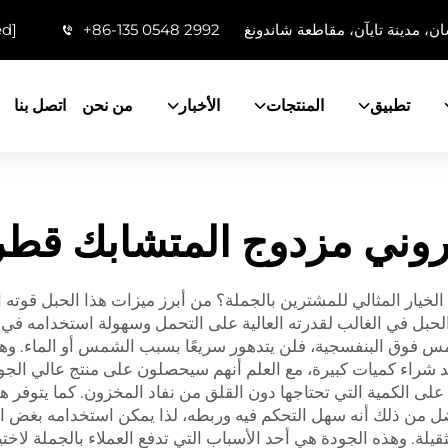
ن، مدينة تايآن، مقاطعة شاندونغ
+86-135 0548 2992
ed]
تطبيق
المنتجات
الأخبار
من نحن
اتصل بنا
وني مزدوج المتشابك قطره 8
لماذا يعتبر حبل النايلون المجدول المزدوج مقاس 3/8 الخيار المثالي للمشترين بالجملة؟ من أبرز
الحبل في الغالب لقدرته العالية على التحمل وسهولة استخدامه في 
 فوق البنفسجية، فلن يتدهور سريعًا بسبب الشمس أو الماء. وهذا
على الكمية التي تحتاجها دون القلق من نفاد المخزون. كما يتوفر هذا
أفضل من ذلك أنه سهل التحكم فيه وربطه، لذا يمكن استخدامه بغض