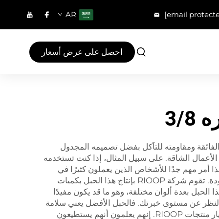
AR
[email protect
احصل على عرض أسعار
3/
 ميزات هذا الحبل قوته الفائقة ومقاومته للتآكل بفضل تصميمه المجدول
الأعمال الشاقة. على سبيل المثال، إذا كنت تستخدمه
 أمر مهم جدًا للأشخاص الذين يعملون كثيرًا في
الهواء الطلق. يمكن للمشترين بالجملة توفير المال عند شراء كميات كبيرة، مع العلم أنهم سيحصلون على منتج عالي الجودة. تقوم شركة RIOOP بإنتاج هذا الحبل بكميات
 الحبل بعدة ألوان مختلفة، وهو ما قد يكون مفيدًا
 النظر عن مستوى خبرتك. فالحبل الأفضل يعني سلامة
أكبر وحوادث أقل، ولن ينكسر بسرعة تحت الأحمال الثقيلة. وهذه الجودة هي أحد الأسباب التي تدفع العملاء بالجملة لاختيار منتجات RIOOP. إنهم يعلمون أنهم يستطيعون