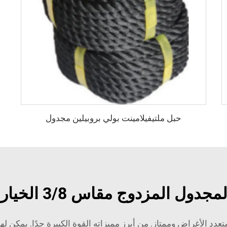
حبل ملتيفيلامينت بولي بروبيلين مجدول
اس 3/8 الخيار الأفضل للمشترين بالجملة؟
 المجدول المزدوج مقاس 3/8 هو حبل متعدد الأغراض وممتاز. من أبرز مميزاته القوة الكبي