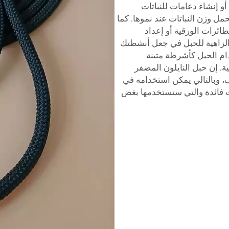
و إنشاء دعامات للنباتات
مل وزن النباتات عند نموها. كما
ائرات الورقية أو إعداد
الزاهية للحبل في جعل أنشطتك
دام الحبل كأشرطة متينة
ية. إن حبل النايلون المضفر
متعدد الوظائف، وبالتالي يمكن استخدامه في
ت فائدة والتي ستستخدمها بغض