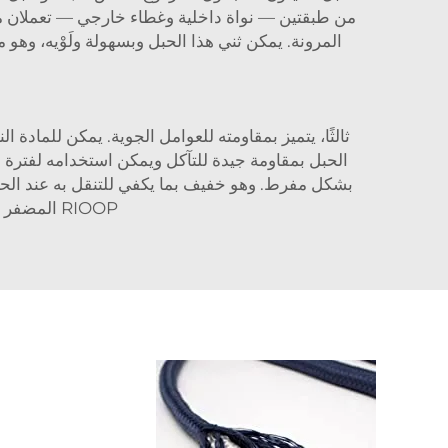
من طبقتين — نواة داخلية وغطاء خارجي — تعملان معًا 
المرونة. يمكن ثني هذا الحبل وبسهولة ولَوْيه، وه
ثالثًا، يتميز بمقاومته للعوامل الجوية. يمكن للمادة
بشكل مفرط. وهو خفيف بما يكفي للتنقل به عند الحاج
RIOOP المضفر المزدوج مقاس 3/8، ما يجعله الخيار الأمثل لأي شخص يحتاج إلى حبل موثوق ومتين.