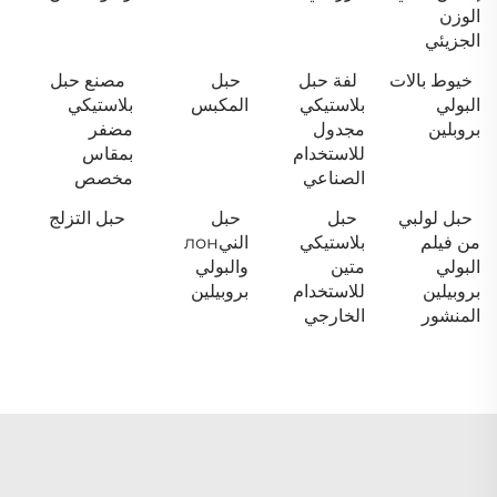
الوزن
الجزيئي
خيوط بالات
لفة حبل
حبل
مصنع حبل
البولي
بلاستيكي
المكبس
بلاستيكي
بروبلين
مجدول
مضفر
للاستخدام
بمقاس
الصناعي
مخصص
حبل لولبي
حبل
حبل
حبل التزلج
من فيلم
بلاستيكي
النيлон
البولي
متين
والبولي
بروبيلين
للاستخدام
بروبيلين
المنشور
الخارجي