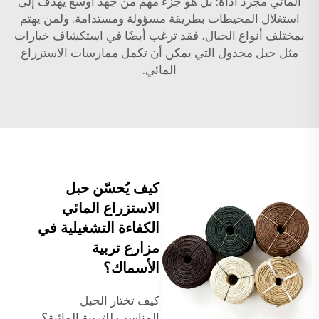
المائي مجرد أداة: بل هو جزء مهم من جهد أوسع يهدف إلى
استغلال المحيطات بطريقة مسؤولة ومستدامة. ولمن يهتم
بمختلف أنواع الحبال، فقد ترغب أيضًا في استكشاف خيارات
مثل
حبل مجدول
التي يمكن أن تكمل ممارسات الاستزراع
المائي.
كيف يُحسّن حبل
الاستزراع المائي
الكفاءة التشغيلية في
مزارع تربية
الأسماك؟
كيف تختار الحبل
المناسب للتربية المائية؟