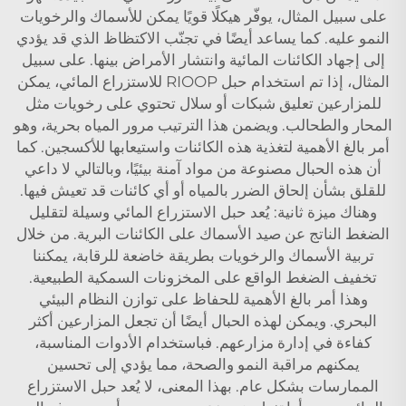
على سبيل المثال، يوفّر هيكلًا قويًا يمكن للأسماك والرخويات
النمو عليه. كما يساعد أيضًا في تجنّب الاكتظاظ الذي قد يؤدي
إلى إجهاد الكائنات المائية وانتشار الأمراض بينها. على سبيل
المثال، إذا تم استخدام حبل RIOOP للاستزراع المائي، يمكن
للمزارعين تعليق شبكات أو سلال تحتوي على رخويات مثل
المحار والطحالب. ويضمن هذا الترتيب مرور المياه بحرية، وهو
أمر بالغ الأهمية لتغذية هذه الكائنات واستيعابها للأكسجين. كما
أن هذه الحبال مصنوعة من مواد آمنة بيئيًا، وبالتالي لا داعي
للقلق بشأن إلحاق الضرر بالمياه أو أي كائنات قد تعيش فيها.
وهناك ميزة ثانية: يُعد حبل الاستزراع المائي وسيلة لتقليل
الضغط الناتج عن صيد الأسماك على الكائنات البرية. من خلال
تربية الأسماك والرخويات بطريقة خاضعة للرقابة، يمكننا
تخفيف الضغط الواقع على المخزونات السمكية الطبيعية.
وهذا أمر بالغ الأهمية للحفاظ على توازن النظام البيئي
البحري. ويمكن لهذه الحبال أيضًا أن تجعل المزارعين أكثر
كفاءة في إدارة مزارعهم. فباستخدام الأدوات المناسبة،
يمكنهم مراقبة النمو والصحة، مما يؤدي إلى تحسين
الممارسات بشكل عام. بهذا المعنى، لا يُعد حبل الاستزراع