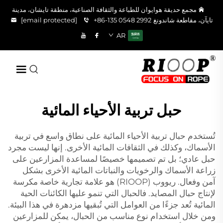
مجمع حديقة هوايوان للطباعة والثقافة الصناعية، منطقة تايشان، مدينة
تايآن، مقاطعة شاندونغ
+86-135 0548 2992
[email protected]
AR
حبل تربية الأحياء المائية
تُستخدم حبال تربية الأحياء المائية على نطاق واسع في تربية
الأسماك، وكذلك في الثقافات المائية الأخرى. إنها ليست مجرد
حبل عادي؛ بل تم تصميمها خصيصًا لمساعدة المزارعين على
زراعة الأسماك والرخويات والنباتات المائية الأخرى بشكل
آمن وفعال. ريووب (RIOOP) هو علامة تجارية خاصة مكرسة
لإنتاج حبال المصايد. فالحبال التي تنمو عليها الكائنات الحية
المائية تُعد جزءًا من العوامل التي تُبقيها مزدهرة في هذا البيئة.
ومن خلال استخدام نوع مناسب من الحبال، يمكن للمزارعين