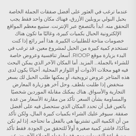
عندما ترغب في العثور على أفضل صفقات الجملة الخاصة
بحبل البولي بروبلين الأزرق، فهناك مكان واحد فقط يجب
التحقق منه. ابدأ بالتصفح عبر الإنترنت. ستبيع معظم المواقع
الإلكترونية الحبال بكميات كبيرة، وغالبًا ما تكون هناك
خصومات متاحة للطلبيات الكبيرة. هذا أمر رائع إذا كنت
تستخدم كمية كبيرة من الحبل لمشروع معين. قد ترغب في
البدء بزيارة موقع RIOOP. أسعار تنافسية وعروض خاصة
للشراء بالجملة… المزيد. أما المكان الآخر الذي يمكن البحث
فيه فهو محلات الأدوات أو اللوازم المحلية. أحيانًا يكون لدى
هذه المتاجر عروض ترويجية، أو يمكنها طلب الحبل لك بسعر
منخفض إذا طلبت بلطف. وحل آخر هو زيارة المعارض
التجارية والأسواق. هناك يمكنك مقابلة الموردين شخصيًا
والمساومة بشأن السعر. تأكد من مقارنة الأسعار من عدة
بائعين قبل أن تحدد المكان الذي ستحصل فيه على أفضل
صفقة. سيوفر عليك الشراء بكميات كبيرة المال، ولكن تأكد
من أن الكمية التي تشتريها هي بالفعل ما تحتاجه. إذا لم تكن
متأكدًا، فاشترِ كمية صغيرة أولاً للتحقق من الجودة. فقط تأكد
من قراءة التقييمات ومعرفة ما يقوله العملاء الآخرون عن