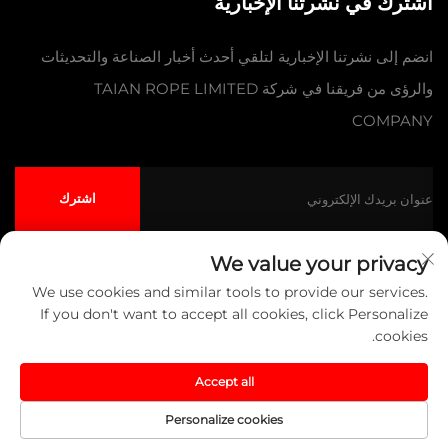
اشترك في نشرتنا الإخبارية
انضم إلى نشرتنا الإخبارية لتلقي أحدث أخبار الصناعة والتحديثات
والرؤى من فريقنا في شركة TAIAN ROPE LIMITED
COMPANY
اشترك
We value your privacy
We use cookies and similar tools to provide our services.
حقوق النشر © شركة تايآن للحبال المحدودة جميع الحقوق محفوظة
سياسة
If you don't want to accept all cookies, click Personalize
الخصوصية
المدونة
cookies.
انقر لأعلى
Accept all
Personalize cookies
اتصل بنا
حول
المنتج
الصفحة الرئيسية