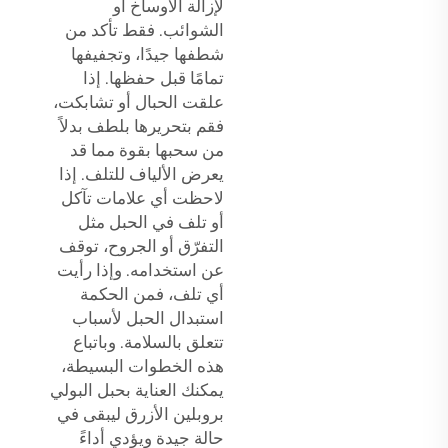
لإزالة الأوساخ أو
الشوائب. فقط تأكد من
شطفها جيدًا، وتجفيفها
تمامًا قبل حفظها. إذا
علقت الحبال أو تشابكت،
فقم بتحريرها بلطف بدلاً
من سحبها بقوة مما قد
يعرض الألياف للتلف. إذا
لاحظت أي علامات تآكل
أو تلف في الحبل مثل
التفرّق أو الجروح، توقف
عن استخدامه. وإذا رأيت
أي تلف، فمن الحكمة
استبدال الحبل لأسباب
تتعلق بالسلامة. وباتباع
هذه الخطوات البسيطة،
يمكنك العناية بحبل البولي
بروبلين الأزرق ليبقى في
حالة جيدة ويؤدي أداءً