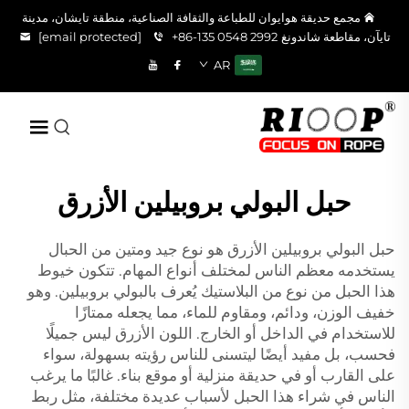
مجمع حديقة هوايوان للطباعة والثقافة الصناعية، منطقة تايشان، مدينة
تايآن، مقاطعة شاندونغ
+86-135 0548 2992
[email protected]
AR
حبل البولي بروبيلين الأزرق
حبل البولي بروبيلين الأزرق هو نوع جيد ومتين من الحبال
يستخدمه معظم الناس لمختلف أنواع المهام. تتكون خيوط
هذا الحبل من نوع من البلاستيك يُعرف بالبولي بروبيلين. وهو
خفيف الوزن، ودائم، ومقاوم للماء، مما يجعله ممتازًا
للاستخدام في الداخل أو الخارج. اللون الأزرق ليس جميلًا
فحسب، بل مفيد أيضًا ليتسنى للناس رؤيته بسهولة، سواء
على القارب أو في حديقة منزلية أو موقع بناء. غالبًا ما يرغب
الناس في شراء هذا الحبل لأسباب عديدة مختلفة، مثل ربط