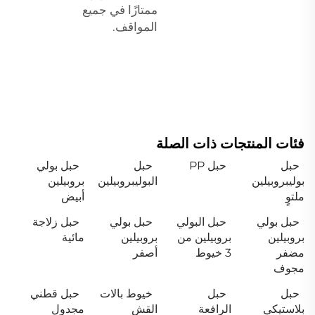
ممتازًا في جميع
المواقف.
فئات المنتجات ذات الصلة
حبل
حبل PP
حبل
حبل بولي
بوليبروبيلين
البوليبروبيلين
بروبيلين
ملتوٍ
أبيض
حبل بولي
حبل البولي
حبل بولي
حبل زلاجة
بروبيلين
بروبيلين من
بروبيلين
مائية
مضفر
3 خيوط
أصفر
مجوف
حبل
حبل
خيوط بالات
حبل قطني
بلاستيكي
الرافعة
القش
مجدول