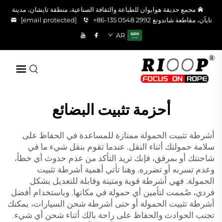
مجمع حديقة هوايوان للطباعة والثقافة الصناعية، منطقة تايشان، مدينة
تايآن، مقاطعة شاندونغ
+86-135 0548 2992
[email protected]
AR
أحزمة تثبيت البضائع
أشرطة تثبيت الحمولة ممتازة للمساعدة في الحفاظ على
سلامة حمولتك أثناء النقل. عندما تقوم بنقل شيء ما في
شاحنتك أو بمرفق، فإنك تريد التأكد من عدم حدوث أي خطأ،
وعدم تسربه أو تضرره. وهنا تأتي أهمية أشرطة تثبيت
الحمولة. فهي أشرطة قوية ومتينة وقابلة للتعديل بشكل
فردي، صُممت لتأمين أي حمولة في مكانها. وباستخدام أفضل
أشرطة تثبيت الحمولة أو حتى أشرطة شحن السيارات، يمكنك
تجنب الحوادث والحفاظ على راحة بالك أثناء شحن أي شيء.