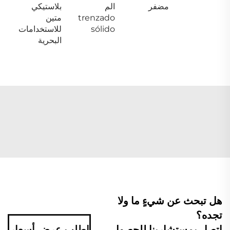
مضفر
الم
بلاستيكي
trenzado
متين
sólido
للاستخدامات
البحرية
هل تبحث عن شيءٍ ما ولا
تجده؟
اتصل بمستشارينا للحصول
اطلب عرض أسعار