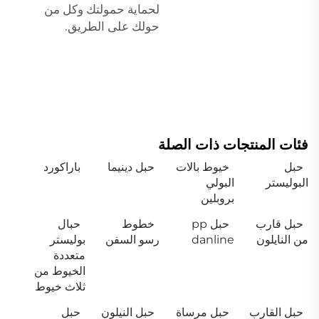
لحماية حمولتك وكل من
حولك على الطريق.
فئات المنتجات ذات الصلة
حبل
خيوط بالات
حبل دينيما
باراكورد
البوليستر
البولي
بروبلين
حبل قارب
حبل pp
خطوط
حبال
من النايلون
danline
رسو السفن
بوليستر
متعددة
الخيوط من
ثلاث خيوط
حبل القارب
حبل مرساة
حبل النيلون
حبل