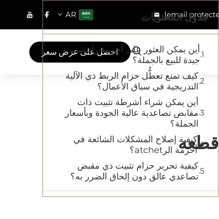
AR
[email protect
جدول المحتويات
أين يمكن العثور على أحزمة راتشيت
احصل على عرض سعر
جيدة للبيع بالجملة؟
كيف تمنع تعطُّل حزام الربط ذي الآلية
التدريجية في سياق الأعمال؟
أين يمكن شراء أشرطة تثبيت ذات
مقابض تصاعدية عالية الجودة وبأسعار
الجملة؟
 قطعه
كيفية إصلاح المشكلات الشائعة في
أحزمة الرatchet؟
كيفية تحرير حزام تثبيت ذي مقبض
تصاعدي عالق دون إلحاق الضرر به؟