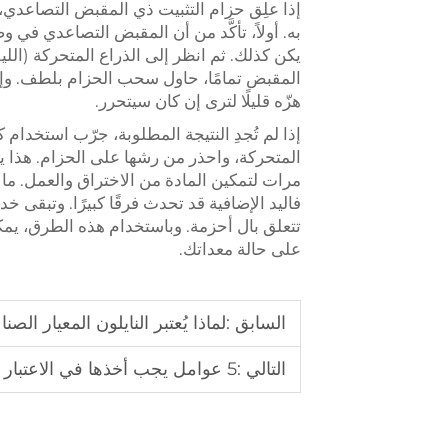
إذا علِق حزام التثبيت ذي المقبض التصاعدي، 
به. أولاً، تأكَّد من أن المقبض التصاعدي في وض
يكن كذلك. ثم انظر إلى الذراع المتحركة (اللي
المقبض تمامًا، حاول سحب الحزام بلطف. وإذا 
هزّه قليلًا لترى إن كان سيتحرر.
إذا لم تُجدِ النتيجة المطلوبة، جرّب استخدا
المتحركة، واحذر من رشها على الحزام. هذا 
مرات لتمكين المادة من الاختراق والعمل. ما
تتعلق بال أحزمة. وباستخدام هذه الطرق، يمكن
على حالة معداتك.
السابق :
لماذا يُعتبر النايلون المعيار ا
التالي :
5 عوامل يجب أخذها في الاعتبار قبل شراء حبل غسيل خارجي