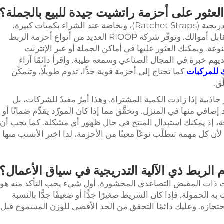
لعثور على أحزمة راتشيت جيدة للبيع بالجملة؟
عندما تبحث عن أحزمة ربط ذات آلية تثبيت تدريجية (Ratchet Straps)، وبخاصة عند الشراء بكميات كبيرة،
فإنك ترغب في الحصول على أفضل جودة مقابل أموالك. وتوفّر شركة RIOOP العديد من أنواع أحزمة الربط
نوعة. ويمكنك العثور عليها في أماكن الجملة أو عبر الإنترنت
يهم خبرة في المجال الصناعي وسمعة طيبة. واقرأ دائمًا آراء
للمركبات
كما تحتاج إلى أحزمة قوية جدًّا، تدوم طويلًا، وتتمكّن
ّق.
 جاذبية إذا زادت الكمية المشتراة. وهذا أمرٌ مفيدٌ للشركات، بل
افي منها في المنزل. وتحقَّق مما إذا كان المورِّد يقدِّم ضمانًا أو
حة، إذ يمكنك استبدال المنتج في حال ظهور أي مشكلة. كما يجب أن
أن كل مهمة تتطلّب نوعًا معينًا من الأحزمة، لذا اختر الأنسب منها
 الربط ذي الآلية التدريجية في سياق الأعمال؟
بيت ذات المقبض التصاعدي المحشورة. أول شيء يجب التأكد منه هو
الحمولة. فإذا كان الشريط صغيرًا جدًّا أو ضعيفًا جدًّا بالنسبة
ى احتجازه. وعليك دائمًا التحقق من الحد الأقصى للوزن المسموح قبل