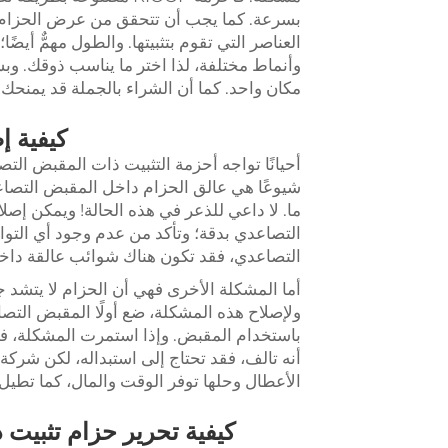
بسرعة. كما يجب أن تتحقق من عرض الحزام: فال
العناصر التي تقوم بتثبيتها. والطول مهمٌّ أيضً
مكان واحد. كما أن الشراء بالجملة قد يمنحك أس
كيفية إص
أحيانًا تواجه أحزمة التثبيت ذات المقبض ال
شيوعًا هي عالق الحزام داخل المقبض التصاعد
ما. لا داعي للذعر في هذه الحالة! ويمكن إصل
التصاعدي بدقة؛ وتأكد من عدم وجود أي التوا
التصاعدي، فقد تكون هناك شوائب عالقة داخله؛ ف
أما المشكلة الأخرى فهي أن الحزام لا يتشد 
ولإصلاح هذه المشكلة، ضع أولًا المقبض التصاع
باستخدام المقبض. وإذا استمرت المشكلة، فتحق
الأعطال وحلها توفر الوقت والمال، كما تطيل
كيفية تحرير حزام تثبيت