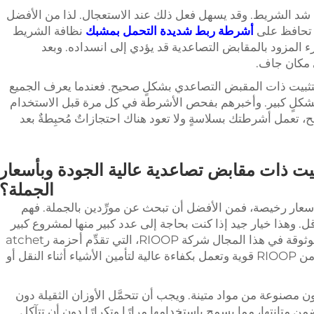
د شد الشريط. وقد يسهل فعل ذلك عند الاستعجال. لذا من الأفضل
ن تحافظ على
أشرطة ربط شديدة التحمل بمشبك
نظافة الشريط
ء المزود بالمقابض التصاعدية قد يؤدي إلى انسداده. وبعد
مكان جاف.
لتثبيت ذات المقبض التصاعدي بشكلٍ صحيح. فعندما يعرف الجميع
 بشكلٍ كبير. وأخبرهم بفحص الأشرطة في كل مرة قبل الاستخدام
ائح، تعمل أشرطتك بسلاسةٍ ولا تعود هناك احتجازاتٌ مُحبِطةٌ بعد
ت ذات مقابض تصاعدية عالية الجودة وبأسعار
الجملة؟
كنت ترغب في شراء أحزمة الرatchet بأسعار رخيصة، فمن الأفضل أن تبحث عن مورِّدين بالجملة. فهم
قل. وهذا خيار جيد إذا كنت بحاجة إلى عدد كبير منها لمشروع كبير
أو لتوفيرها للاستخدام لاحقًا. ومن الأماكن الموثوقة في هذا المجال شركة RIOOP، التي تقدِّم أحزمة رatchet
عالية الجودة يمكنك الاعتماد عليها. فالأحزمة من RIOOP قوية وتعمل بكفاءة عالية لتأمين الأشياء أثناء النقل أو
atche، انتبه إلى أن تكون مصنوعة من مواد متينة. ويجب أن تتحمَّل الأوزان الثقيلة دون
عة بطريقة تضمن متانتها، مما يسمح باستخدامها مرارًا وتكرارًا دون أن تتآكل