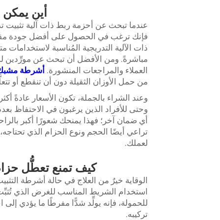
أين يمكن ا
ذات الآلية التدريجية المُناسبة لاستخدامات مت
مباشرةً. ومن الأفضل أن تبحث عن مورِّدين لد
العملاء والمراجعات المنشورة.
أشرطة مشبك 
من حمل الأوزان الثقيلة دون أن تنقطع أو تتعلَ
وعند الشراء بالجملة، تكون الأسعار عادةً أكثر
وحتى للأفراد الذين يرغبون في الاحتفاظ بعدد إض
أي ضمان آخر؛ فهذا يمنحك شعورًا أكبر بالرا
تراعي أيضًا الحجم ونوع الحزام الذي تحتاجه، ل
لعملك.
كيف تمنع تعطُّل حزام
الوقاية خيرٌ من العلاج في حالة أشرطة التث
استخدام الشريط المناسب للغرض الذي تُثبِّت به 
للحمولة، فإنه يولِّد شدًّا مفرطًا ما يؤدي إل
تركيبه.