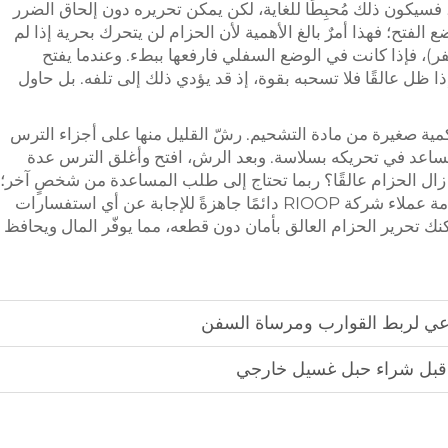
فسيكون ذلك مُحبِطًا للغاية، لكن يمكن تحريره دون إلحاق الضرر
ع الفتح؛ فهذا أمرٌ بالغ الأهمية لأن الحزام لن يتحرك بحرية إذا لم
فر)، فإذا كانت في الوضع السفلي فارفعها ببطء. وعندما يفتح
ظل عالقًا فلا تسحبه بقوة، إذ قد يؤدي ذلك إلى تلفه. بل حاول
م كمية صغيرة من مادة التشحيم. رشّ القليل منها على أجزاء الترس
يساعد في تحريكه بسلاسة. وبعد الرش، افتح وأغلق الترس عدة
 زال الحزام عالقًا؟ ربما تحتاج إلى طلب المساعدة من شخصٍ آخر؛
فاليد الإضافية قد تحدث فرقًا كبيرًا. وتبقى خدمة عملاء شركة RIOOP دائمًا جاهزةً للإجابة عن أي استفسارات
ك تحرير الحزام العالق بأمان دون قطعه، مما يوفّر المال ويحافظ
لصناعي لربط القوارب ومرساة السفن