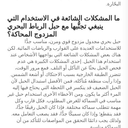
البحّارة.
ما المشكلات الشائعة في الاستخدام التي
ينبغي تجنُّبها مع حبل الرباط البحري
المزدوج المحاكة؟
حبل بحري مجدول مزدوج قوي ومرن، مناسب جدًّا
للاستخدامات العديدة على القوارب والرياضات المائية. لكن
هناك بعض المشكلات الشائعة التي يواجهها الأشخاص عند
استخدام هذا الحبل. إحدى المشكلات الكبيرة هي عدم
فحص الحبل بحثًا عن التآكل أو التلف. فمع مرور الوقت،
تتضرر الطبقة الخارجية بسبب الاحتكاك أو أشعة الشمس.
وإذا رأيت منطقة مُتآكلة، فمن الأفضل استبدال الحبل لأن
الحبل الضعيف قد ينكسر في اللحظة التي يحتاج فيها إليه
المرء أكثر ما يكون. ومن الأخطاء الأخرى استخدام حبل غير
مناسب في السماكة للغرض المطلوب. فكل قارب وكل
مهمة تتطلب سماكة مختلفة. فإذا كان الحبل رقيقًا جدًّا،
فقد ينقطع؛ وإذا كان سميكًا جدًّا، فقد يصعب التعامل معه.
ولذلك يجب دائمًا التحقق من المواصفات للتأكد من أن
السماكة مناسبة.