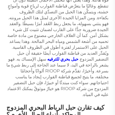
قوةً هائلة. وهذا يعني أنها تتحمّل الأحمال الثقيلة دون أن
تنقطع. وغالبًا ما يتعرَّض قباطنة القوارب لرياحٍ قوية وأمواجٍ
خشنة، ويتمكَّن هذا الحبل من التصدِّي لتلك الظروف
بكفاءة. ومن المزايا الجيدة الأخرى لمثل هذا الحبل مرونته.
فهو ينثني بسهولة، ما يجعل ربط العُقد أمرًا بسيطًا. والعقد
الجيدة ضرورية جدًّا على القارب لضمان تثبيت كل شيء
بشكل آمن. كما أن الغلاف الخارجي مصنوع من مادة خاصة
تحميه من أشعة الشمس ومياه البحر المالحة. وهذا يساعد
الحبل على الاستمرار لفترة أطول في الظروف القاسية.
ويُقدِّر العديد من قباطنة القوارب أيضًا حقيقة أن حبل
التضفير المزدوج
حبل بحري للترفيه
سهل الإمساك به. فهو
يشعر بالراحة في اليد، لا سيما عند الحاجة إلى ربط شيءٍ ما
بسرعة. وأخيرًا، تقدِّم شركة RIOOP ألوانًا وأحجامًا
مختلفة، ما يتيح لجميع قباطنة القوارب إيجاد ما يناسب
احتياجاتهم. سواء كنت مبتدئًا أو خبيرًا، فإن حبل التضفير
المزدوج من شركة RIOOP هو خيارٌ موثوقٌ يمكنك الاعتماد
عليه في المياه.
كيف تقارن حبل الرباط البحري المزدوج
المحاكة بأنواع الحبال الأخرى؟