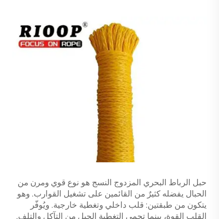
حبل الرباط البحري المزدوج النسج هو نوع قوي ومرن من
الحبال يفضله كثيرٌ من القائمين على تشغيل القوارب. وهو
يتكون من طبقتين: قلب داخلي وتغطية خارجية. ويُوفّر
القلب القوة، بينما تحمي التغطية الحبل من التآكل والتلف.