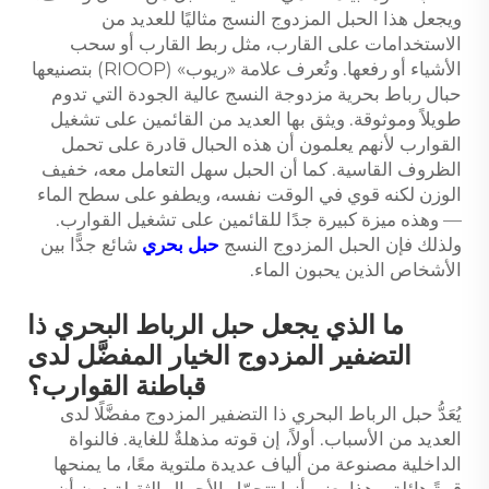
ويجعل هذا الحبل المزدوج النسج مثاليًا للعديد من
الاستخدامات على القارب، مثل ربط القارب أو سحب
الأشياء أو رفعها. وتُعرف علامة «ريوب» (RIOOP) بتصنيعها
حبال رباط بحرية مزدوجة النسج عالية الجودة التي تدوم
طويلاً وموثوقة. ويثق بها العديد من القائمين على تشغيل
القوارب لأنهم يعلمون أن هذه الحبال قادرة على تحمل
الظروف القاسية. كما أن الحبل سهل التعامل معه، خفيف
الوزن لكنه قوي في الوقت نفسه، ويطفو على سطح الماء
— وهذه ميزة كبيرة جدًا للقائمين على تشغيل القوارب.
ولذلك فإن الحبل المزدوج النسج
حبل بحري
شائع جدًّا بين
الأشخاص الذين يحبون الماء.
ما الذي يجعل حبل الرباط البحري ذا
التضفير المزدوج الخيار المفضَّل لدى
قباطنة القوارب؟
يُعَدُّ حبل الرباط البحري ذا التضفير المزدوج مفضَّلًا لدى
العديد من الأسباب. أولاً، إن قوته مذهلةٌ للغاية. فالنواة
الداخلية مصنوعة من ألياف عديدة ملتوية معًا، ما يمنحها