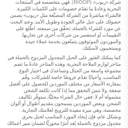
شركة «ريوب» (RIOOP). فهي متخصصة في المنتجات
البحرية وعادةً ما تقدّم خصومات على الكميات الكبيرة.
فالشراء مباشرةً من الشركة المصنِّعة مثل «ريوب» يضمن
حصولك على حبل عالي الجودة وطويل الأمد. وعند البحث
عن مورد للشراء بالجملة، تحقَّق من سمعته. اطّلع على
التقييمات أو استفسر من شركات أخرى عن تجاربها.
والموردون الموثوقون يتمتّعون بخدمة عملاء جيدة
ويستجيبون لأسئلتك.
كما يمكنك العثور على الحبل المجدول المزدوج بالجملة في
متاجر لوازم الملاحة البحرية. وهذه المتاجر عادةً ما تضم
مجموعة واسعة من الحبال وتساعدك في اختيار النوع
المناسب. وأحيانًا تقدّم عروضًا خاصة للشركات. وقُم
بمقارنة الأسعار من مختلف الموردين للحصول على أفضل
صفقة. ولا تنسَ التحقق مما إذا كانت تكلفة الشحن
مشمولة أم لا. ففي حال الشراء محليًّا، ستوفّر تكاليف
الشحن. وبعض الموردين يسمحون بتقديم أطوال أو ألوان
مخصصة، وهي ميزة مفيدة للترويج لعلامتك التجارية.
وبشكل عام، فإن إيجاد المورد المناسب لحبل بحري
مجدول مزدوج بالجملة يُعد أمرًا محوريًّا لضمان سير أعمالك