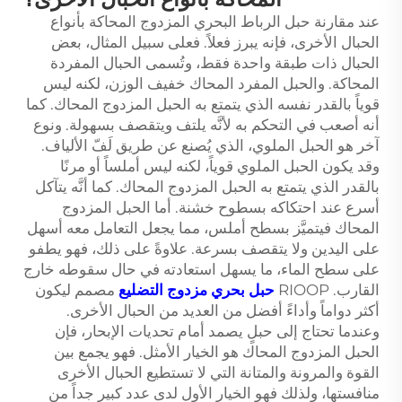
عند مقارنة حبل الرباط البحري المزدوج المحاكة بأنواع
الحبال الأخرى، فإنه يبرز فعلاً. فعلى سبيل المثال، بعض
الحبال ذات طبقة واحدة فقط، وتُسمى الحبال المفردة
المحاكة. والحبل المفرد المحاك خفيف الوزن، لكنه ليس
قوياً بالقدر نفسه الذي يتمتع به الحبل المزدوج المحاك. كما
أنه أصعب في التحكم به لأنَّه يلتف ويتقصف بسهولة. ونوع
آخر هو الحبل الملوي، الذي يُصنع عن طريق لَفّ الألياف.
وقد يكون الحبل الملوي قوياً، لكنه ليس أملساً أو مرنًا
بالقدر الذي يتمتع به الحبل المزدوج المحاك. كما أنَّه يتآكل
أسرع عند احتكاكه بسطوح خشنة. أما الحبل المزدوج
المحاك فيتميَّز بسطح أملس، مما يجعل التعامل معه أسهل
على اليدين ولا يتقصف بسرعة. علاوةً على ذلك، فهو يطفو
على سطح الماء، ما يسهل استعادته في حال سقوطه خارج
القارب. RIOOP
حبل بحري مزدوج التضليع
مصمم ليكون
أكثر دواماً وأداءً أفضل من العديد من الحبال الأخرى.
وعندما تحتاج إلى حبلٍ يصمد أمام تحديات الإبحار، فإن
الحبل المزدوج المحاك هو الخيار الأمثل. فهو يجمع بين
القوة والمرونة والمتانة التي لا تستطيع الحبال الأخرى
منافستها، ولذلك فهو الخيار الأول لدى عدد كبير جداً من