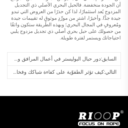
أن الجودة منخفضة. فالحبل البحري الأصلي ذي التجديل
المزدوج يُعد استثمارًا، لذا كن حذرًا من العروض التي تبدو
جيدة جدًّا. وأخيرًا، اشترِ من مورِّدٍ موثوقٍ له تقييمات جيدة
ومُعروفٍ في المجال البحري؛ وبهذه الطريقة ستكون واثقًا
من حصولك على حبل بحري أصلي ذي تجديل مزدوج يلبي
احتياجاتك ويستمر لفترة طويلة.
السابق:
دور حبال البوليستر في أعمال المرافق وسحب الأسلاك
التالي:
كيف تؤثر الطفوّية على كفاءة شباكك وفخاخك الصيدية