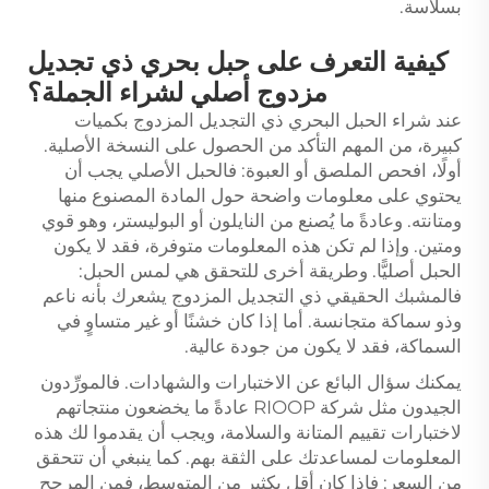
بسلاسة.
كيفية التعرف على حبل بحري ذي تجديل
مزدوج أصلي لشراء الجملة؟
عند شراء الحبل البحري ذي التجديل المزدوج بكميات
كبيرة، من المهم التأكد من الحصول على النسخة الأصلية.
أولًا، افحص الملصق أو العبوة: فالحبل الأصلي يجب أن
يحتوي على معلومات واضحة حول المادة المصنوع منها
ومتانته. وعادةً ما يُصنع من النايلون أو البوليستر، وهو قوي
ومتين. وإذا لم تكن هذه المعلومات متوفرة، فقد لا يكون
الحبل أصليًّا. وطريقة أخرى للتحقق هي لمس الحبل:
فالمشبك الحقيقي ذي التجديل المزدوج يشعرك بأنه ناعم
وذو سماكة متجانسة. أما إذا كان خشنًا أو غير متساوٍ في
السماكة، فقد لا يكون من جودة عالية.
يمكنك سؤال البائع عن الاختبارات والشهادات. فالمورِّدون
الجيدون مثل شركة RIOOP عادةً ما يخضعون منتجاتهم
لاختبارات تقييم المتانة والسلامة، ويجب أن يقدموا لك هذه
المعلومات لمساعدتك على الثقة بهم. كما ينبغي أن تتحقق
من السعر: فإذا كان أقل بكثير من المتوسط، فمن المرجح