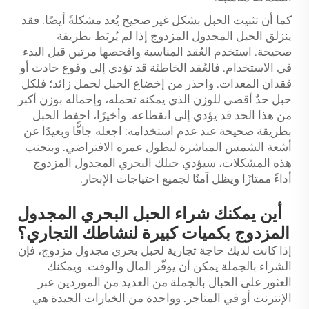
كما أن تثبيت الحبل بشكل غير صحيح يُعد مشكلةً أيضًا. فقد
ينزلق الحبل المجدول المزدوج إذا لم يُربَط بطريقة
صحيحة. استخدم العُقد المناسبة وافحصها مرتين قبل البدء
في الاستخدام. فالعُقد الخاطئة قد تؤدي إلى وقوع حادث أو
فقدان المعدات. واحذر من إخضاع الحبل لحمل زائد؛ فلكل
حبل حدٌ أقصى للوزن الذي يمكنه تحمله، وإحماله بوزن أكبر
من هذا الحد قد يؤدي إلى انقطاعه. وأخيرًا، احفظ الحبل
بطريقة صحيحة عند عدم استخدامه: اجعله جافًّا وبعيدًا عن
أشعة الشمس المباشرة ليطول عمره الافتراضي. وبتجنب
هذه المشكلات، سيؤدي حبلك البحري المجدول المزدوج
أداءً ممتازًا ويظل آمنًا لجميع احتياجات الإبحار.
أين يمكنك شراء الحبل البحري المجدول
المزدوج بكميات كبيرة لنشاطك التجاري؟
إذا كانت لديك حاجة تجارية لحبل بحري مجدول مزدوج، فإن
الشراء بالجملة يمكن أن يوفّر المال والوقت. ويمكنك
العثور على الحبال بالجملة من العديد من الموردين عبر
الإنترنت أو في المتاجر. وواحدة من الخيارات الجيدة هي