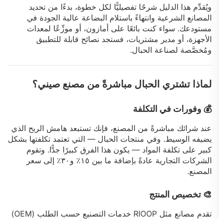
ويُقدِّم هذا الدليل شرحًا تفصيليًّا لكل خطوة، بدءًا من تحديد
المصانع الشرعية وانتهاءً باستلام البضاعة عالية الجودة في
مستودعك. سواء كنت بائعًا على أمازون، أو موزِّعًا لمعدات
الأجهزة، أو مدير مشتريات، فستجد نصائح قابلة للتطبيق
ومُخصَّصة لصناعة الحبال.
لماذا تشتري الحبال مباشرةً من مصنع صيني؟
💰 وفورات في التكلفة
عند شرائك مباشرةً من المصنع، فإنك تستبعد هامش الربح الذي
يضيفه الوسيط. وفي منتجات الحبال — التي تعتمد تكلفتها بشكل
كبير على تكلفة المواد — يكون هذا الفرق كبيرًا جدًّا. وتقوم
الشركات التجارية عادةً بإضافة ما بين ١٥٪ و٣٠٪ إلى سعر
المصنع.
🎨 تخصيص المنتج
تقدم مصانع مثل RIOOP خدمات التصنيع حسب الطلب (OEM)