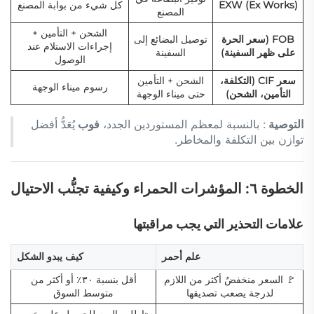
EXW (Ex Works)
كل شيء من بوابة المصنع
المصنع
الشحن + التأمين +
FOB (سعر الحرة
توصيل البضائع إلى
إجراءات الاستلام عند
على ظهر السفينة)
السفينة
الوصول
سعر CIF (التكلفة،
الشحن + التأمين
رسوم ميناء الوجهة
التأمين، الشحن)
حتى ميناء الوجهة
التوصية
: بالنسبة لمعظم المستوردين الجدد،
فوب
يُعَدُّ أفضل
توازن بين التكلفة والمخاطر.
الخطوة ٦: المؤشرات الحمراء وكيفية تجنُّب الاحتيال
علامات التحذير التي يجب مراقبتها
علم أحمر
كيف يبدو الشكل
🚩 السعر منخفضٌ أكثر من اللازم
أقل بنسبة ٣٠٪ أو أكثر من
لدرجة يصعب تصديقها
متوسط السوق
«اطلب اليوم للحصول على خصم