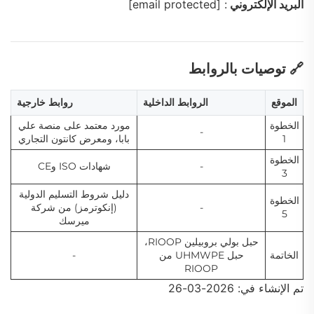
البريد الإلكتروني
:
[email protected]
🔗 توصيات بالروابط
الموقع
الروابط الداخلية
روابط خارجية
الخطوة
مورد معتمد على منصة علي
-
1
بابا، ومعرض كانتون التجاري
الخطوة
-
شهادات ISO وCE
3
دليل شروط التسليم الدولية
الخطوة
-
(إنكوترمز) من شركة
5
ميرسك
حبل بولي بروبيلين RIOOP،
الخاتمة
حبل UHMWPE من
-
RIOOP
تم الإنشاء في: 2026-03-26