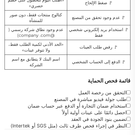
🚩 ضغط الإلحاح
حصري»
كتالوج منتجات فقط، دون صور
🚩 عدم وجود تحقق من المصنع
للمنشأة
🚩 استخدام بريد إلكتروني شخصي
عدم وجود نطاق شركة رسمي (
فقط
@company
.com)
«الحد الأدنى لكمية الطلب فقط،
🚩 رفض طلب العينات
ولا تتوفر عينات»
اسم البنك لا يتطابق مع اسم
🚩 الدفع إلى الحساب الشخصي
الشركة
قائمة فحص الحماية
التحقق من رخصة العمل
طلب جولة فيديو مباشرة في المصنع
استخدام ضمان التجارة أو الدفع عبر حساب ضمان
احصل دائمًا على عينات أولية أولاً
تضمين بنود الجودة في العقد
النظر في إجراء فحص طرف ثالث (مثل SGS أو Intertek)