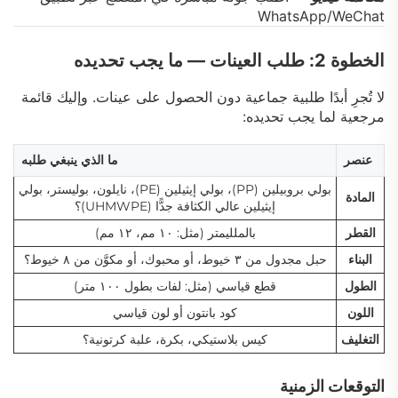
WhatsApp/WeChat
الخطوة 2: طلب العينات — ما يجب تحديده
لا تُجرِ أبدًا طلبية جماعية دون الحصول على عينات. وإليك قائمة
مرجعية لما يجب تحديده:
عنصر
ما الذي ينبغي طلبه
بولي بروبيلين (PP)، بولي إيثيلين (PE)، نايلون، بوليستر، بولي
المادة
إيثيلين عالي الكثافة جدًّا (UHMWPE)؟
القطر
بالملليمتر (مثل: ١٠ مم، ١٢ مم)
البناء
حبل مجدول من ٣ خيوط، أو محبوك، أو مكوَّن من ٨ خيوط؟
الطول
قطع قياسي (مثل: لفات بطول ١٠٠ متر)
اللون
كود بانتون أو لون قياسي
التغليف
كيس بلاستيكي، بكرة، علبة كرتونية؟
التوقعات الزمنية