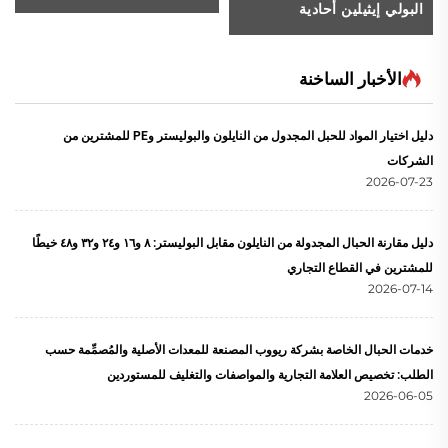
البولي إيثيلين أحادية
الشعيرات بـ 8 خيوط
الأخبار الساخنة
دليل اختيار المواد للحبل المجدول من النايلون والبوليستر وPE للمشترين من
الشركات
2026-07-23
دليل مقارنة الحبال المجدولة من النايلون مقابل البوليستر: ٨ و١٦ و٢٤ و٣٢ و٤٨ خيطًا
للمشترين في القطاع التجاري
2026-07-14
خدمات الحبال الخاصة بشركة ريووب المصنعة للمعدات الأصلية والمُصمِّمة حسب
الطلب: تخصيص العلامة التجارية والمواصفات والتغليف للمستوردين
2026-06-05