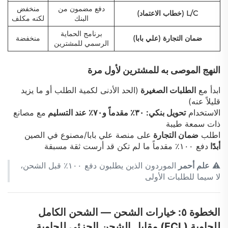
دفع مضمون من
منخفض
L/C (خطاب الاعتماد)
البنك
لكنه مكلف
برنامج الحماية
ضمان التجارة (علي بابا)
منخفضة
الرسمي للمشترين
النهج الموصى به للمشترين لأول مرة
ابدأ مع
الطلبات الصغيرة
(الحد الأدنى لكمية الطلب أو ما يزيد
قليلاً عنه)
الاستخدام
تحويل بنكي: ٣٠٪ مقدماً و٧٠٪ عند التسليم
مع مصانع
ذات سمعة طيبة
اطلب
ضمان التجارة
على منصة علي بابا/مصنوع في الصين
أبدًا
دفع ١٠٠٪ مقدماً ما لم تكن قد أرست ثقة مسبقة
⚠️
علم أحمر
الموردون الذين يطلبون دفع ١٠٠٪ قبل الشحن،
لا سيما للطلبات الأولى
الخطوة ٥: خيارات الشحن — الشحن الكامل
للحاوية (FCL) مقابل الشحن الجزئي للحاوية