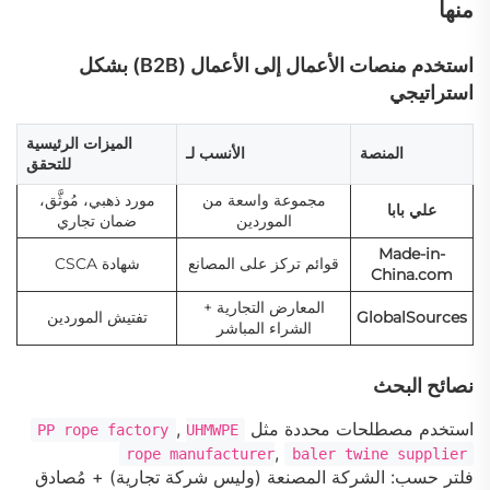
منها
استخدم منصات الأعمال إلى الأعمال (B2B) بشكل
استراتيجي
الميزات الرئيسية
المنصة
الأنسب لـ
للتحقق
مجموعة واسعة من
مورد ذهبي، مُوثَّق،
علي بابا
الموردين
ضمان تجاري
Made-in-
قوائم تركز على المصانع
شهادة CSCA
China.com
المعارض التجارية +
GlobalSources
تفتيش الموردين
الشراء المباشر
نصائح البحث
استخدم مصطلحات محددة مثل
,
PP rope factory
UHMWPE
,
rope manufacturer
baler twine supplier
فلتر حسب:
الشركة المصنعة
(وليس شركة تجارية) +
مُصادق