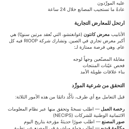
عليه
المورِّدون
عادةً ما تستجيب المصانع خلال 24 ساعة
ارتحل للمعارض التجارية
الأنابيب
معرض كانتون
(غوانغتشو، التي تُعقد مرتين سنويًا) هي
أكبر معرض تجاري في الصين. وتشارك شركة RIOOP فيه كل
عام. وهي فرصة ممتازة لـ:
مقابلة المصنّعين وجهاً لوجه
فحص عيّنات المنتجات
بناء علاقات طويلة الأمد
التحقق من شرعية المورِّد
قبل التعامل مع أي طرف، تأكَّد دائمًا من هذه الأمور الثلاثة:
رخصة العمل
— اطلب نسخةً وتحقق منها عبر نظام المعلومات
الائتمانية الوطنية للشركات (NECIPS)
صور المصنع
— اطلب صورًا حديثةً مؤرخة بتاريخ اليوم
مكالمة فيديو
— اطلب جولة مباشرة في المصنع عبر تطبيق