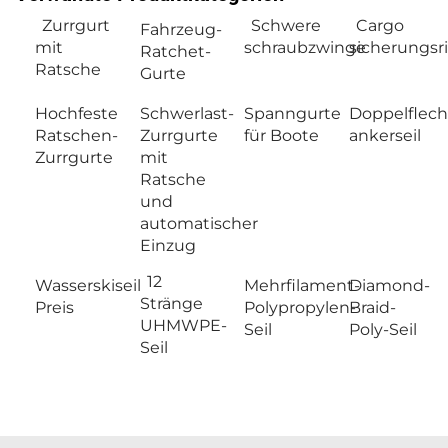
Zurrgurt
Schwere
Cargo
Fahrzeug-
mit
schraubzwinge
sicherungs
Ratchet-
Ratsche
Gurte
Hochfeste
Schwerlast-
Spanngurte
Doppelflech
Ratschen-
Zurrgurte
für Boote
ankerseil
Zurrgurte
mit
Ratsche
und
automatischer
Einzug
12
Wasserskiseil
Mehrfilament-
Diamond-
Stränge
Preis
Polypropylen-
Braid-
UHMWPE-
Seil
Poly-Seil
Seil