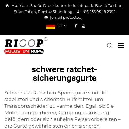
HuaYuan Straße Druckkultur-Industriepark, Bezirk Taishan,
Stadt Tai'an, Provinz Shandong
+86-135 0548 2992
[email protected]
DE
schwere ratchet-
sicherungsgurte
Schwerlast-Ratschen-Spanngurte sind die
stabilsten und sichersten Hilfsmittel, um
Transportschäden zu vermeiden. Egal, ob Sie
Möbel transportieren, Campingausrüstung
befördern oder sich auf eine Reise vorbereiten –
die Gurte gewährleisten einen sicheren