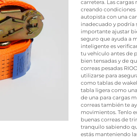
carretera. Las carga
creando condiciones 
autopista con una ca
inadecuado y podría s
importante ajustar bi
seguro que ayuda a m
inteligente es verific
tu vehículo antes de p
bien tensadas y de qu
correas pesadas RIOOP
utilizarse para asegur
como tablas de wakebo
tabla ligera como una
de una para cargas má
correas también te ay
movimientos. Tenlo e
buenas correas de tr
tranquilo sabiendo qu
estás manteniendo las