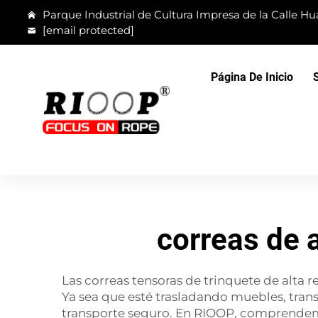
Parque Industrial de Cultura Impresa de la Calle Hua
[email protected]
Página De Inicio
correas de 
Las correas tensoras de trinquete de alta r
Ya sea que esté trasladando muebles, tran
transporte seguro. En RIOOP, comprendemos