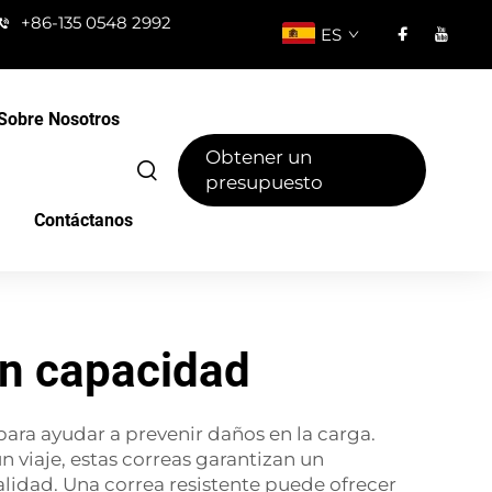
+86-135 0548 2992
ES
Sobre Nosotros
Obtener un
presupuesto
Contáctanos
an capacidad
 para ayudar a prevenir daños en la carga.
viaje, estas correas garantizan un
lidad. Una correa resistente puede ofrecer