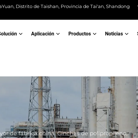
Yuan, Distrito de Taishan, Provincia de Tai'an, Shandong
Solución
Aplicación
Productos
Noticias
yor de fábrica china. Cinchas de polipropileno,