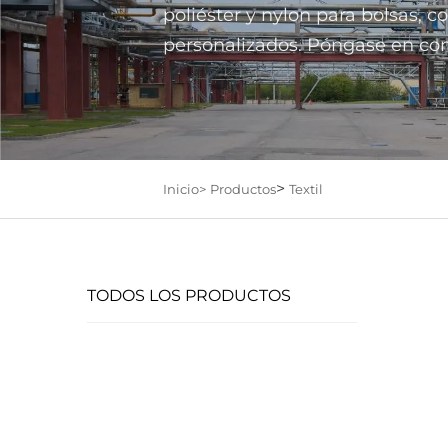
poliéster y nylon para bolsas, c
personalizados. Póngase en con
>
Inicio>
Productos
Textil
TODOS LOS PRODUCTOS