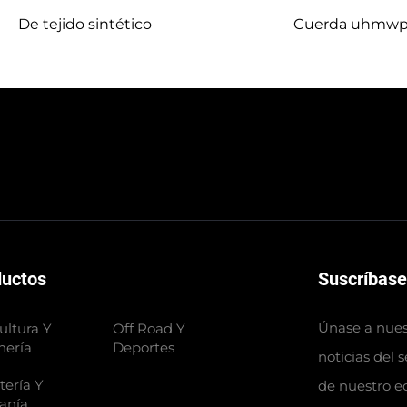
De tejido sintético
Cuerda uhmw
ductos
Suscríbase
Únase a nuest
ultura Y
Off Road Y
nería
Deportes
noticias del 
tería Y
de nuestro e
anía