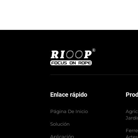
Enlace rápido
Pro
Página De Inicio
Agric
Jardi
Solución
Ferre
Aplicación
Artes