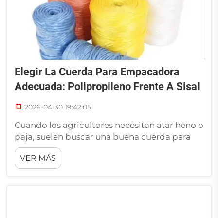
Elegir La Cuerda Para Empacadora
Adecuada: Polipropileno Frente A Sisal
2026-04-30 19:42:05
Cuando los agricultores necesitan atar heno o
paja, suelen buscar una buena cuerda para
empacadora. Esta cuerda mantiene los
VER MÁS
fardos bien sujetos, lo que facilita su
transporte y almacenamiento. Las dos
opciones más comunes son la cuerda de
polipropileno y la cuerda de sisal. Cada una
tiene sus ventajas y desventajas. Conocer...