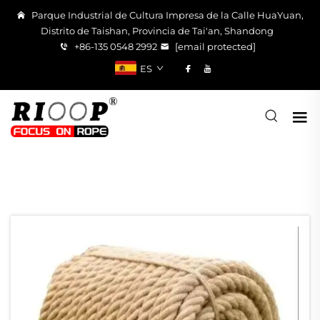
Parque Industrial de Cultura Impresa de la Calle HuaYuan,
Distrito de Taishan, Provincia de Tai'an, Shandong
+86-135 0548 2992
[email protected]
ES