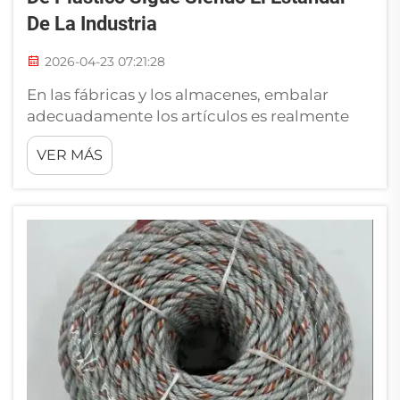
De La Industria
2026-04-23 07:21:28
En las fábricas y los almacenes, embalar
adecuadamente los artículos es realmente
importante. Las empresas, al transportar o
VER MÁS
almacenar artículos de forma segura, utilizan
mucho las cuerdas. Uno de los tipos que
destaca es la cuerda de plástico. Empresas
como RIOOP eligen la cuerda de plástico
porque funciona muy bien f...