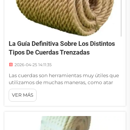
La Guía Definitiva Sobre Los Distintos
Tipos De Cuerdas Trenzadas
2026-04-25 14:11:35
Las cuerdas son herramientas muy útiles que
utilizamos de muchas maneras, como atar
objetos, arrastrar cosas pesadas o incluso
VER MÁS
crear arte. Un tipo común es la cuerda
trenzada. Se fabrica entrelazando múltiples
hebras, lo que la hace resistente y duradera.
Cuerdas trenzadas...