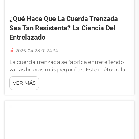
¿Qué Hace Que La Cuerda Trenzada
Sea Tan Resistente? La Ciencia Del
Entrelazado
2026-04-28 01:24:34
La cuerda trenzada se fabrica entretejiendo
varias hebras más pequeñas. Este método la
hace mucho más resistente que una cuerda
VER MÁS
normal. Las hebras se retuercen y se
bloquean de forma que distribuyen la fuerza,
lo que permite que soporte mejor cargas
elevadas. Como un grupo de amigos
sujetando...