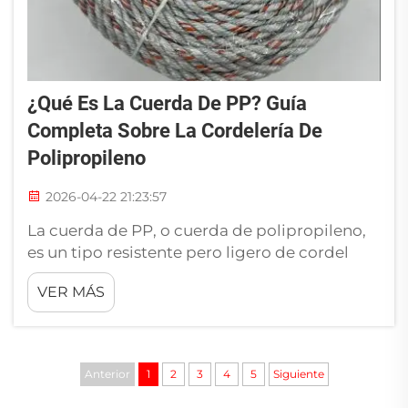
¿Qué Es La Cuerda De PP? Guía
Completa Sobre La Cordelería De
Polipropileno
2026-04-22 21:23:57
La cuerda de PP, o cuerda de polipropileno,
es un tipo resistente pero ligero de cordel
fabricado con este plástico denominado
VER MÁS
polipropileno. Se utiliza en muchas
situaciones diferentes porque tiene una larga
duración, no se daña por el agua y nunca se
pudre. Está disponible en muchos colores y
Anterior
1
2
3
4
5
Siguiente
tamaños, por lo que...