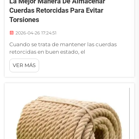
La Mejor Manera De Almacenar
Cuerdas Retorcidas Para Evitar
Torsiones
2026-04-26 17:24:51
Cuando se trata de mantener las cuerdas
retorcidas en buen estado, el
almacenamiento adecuado es realmente
VER MÁS
importante. Si no las almacena
correctamente, adquieren torsiones y nudos
que dificultan su uso posterior. Esas torsiones
pueden causar problemas al tirar o atar la
cuerda. Aquí, en RIO...