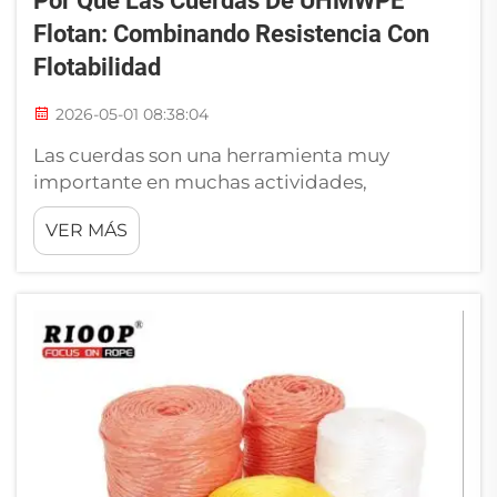
Por Qué Las Cuerdas De UHMWPE
Flotan: Combinando Resistencia Con
Flotabilidad
2026-05-01 08:38:04
Las cuerdas son una herramienta muy
importante en muchas actividades,
especialmente en las relacionadas con el
VER MÁS
agua. Uno de los tipos que realmente destaca
es la cuerda de UHMWPE. Esta cuerda es
especial porque es resistente y también flota.
RIOOP fabrica cuerdas de UHMWPE que no
solo son resistentes, sino también ligeras...