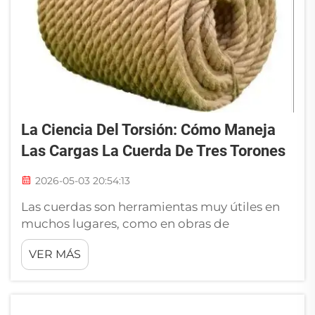
La Ciencia Del Torsión: Cómo Maneja
Las Cargas La Cuerda De Tres Torones
2026-05-03 20:54:13
Las cuerdas son herramientas muy útiles en
muchos lugares, como en obras de
construcción, embarcaciones e incluso
VER MÁS
ocasionalmente en el hogar. Un tipo que
destaca especialmente es la cuerda de tres
torones. Esta está fabricada con tres torones
trenzados entre sí, lo que le permite soportar