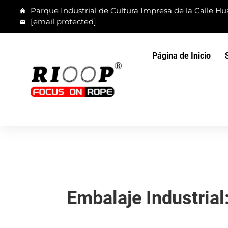
Parque Industrial de Cultura Impresa de la Calle Hua
[email protected]
Página de Inicio
Embalaje Industrial