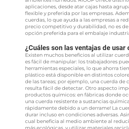
ambientes húmedos. RIOOP ofrece distintos
aplicaciones, desde atar cajas hasta agrupa
flexible y preferida por las empresas. Ade
cuerdas, lo que ayuda a las empresas a redu
precio competitivo y durabilidad, no es de 
opción preferida para el embalaje industria
¿Cuáles son las ventajas de usar 
Existen muchos beneficios al utilizar cuerd
es fácil de manipular: los trabajadores pu
herramientas especiales, lo que ahorra ti
plástico está disponible en distintos colore
de las tareas; por ejemplo, una cuerda de co
resulta fácil de detectar. Otro aspecto imp
productos químicos: en fábricas donde ocur
una cuerda resistente a sustancias química
rápidamente debido a un derrame! La cuer
durar incluso en condiciones adversas. Asim
cual beneficia al medio ambiente al reduc
más ecológicas, y utilizar materiales recic