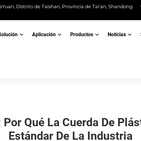
Yuan, Distrito de Taishan, Provincia de Tai'an, Shandong
Solución
Aplicación
Productos
Noticias
: Por Qué La Cuerda De Plás
Estándar De La Industria