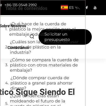
+86-135 0548 2992
ES
Tabla de contenidos
¿Qué hace de la cuerda de
Sobre Nosotros
plástico la mejor opción para el
embalaje industrial?
Solicitar un
presupuesto
¿Cuáles son las ventajas de usar
cuerda de plástico en la
Contáctanos
industria?
¿Cómo se compara la cuerda de
plástico con otros materiales de
embalaje?
¿Dónde comprar cuerda de
plástico a granel para ahorrar
dinero?
tico Sigue Siendo El
¿Qué tendencias están
moldeando el futuro de la