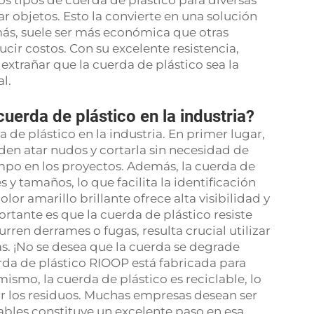
 tipos de cuerda de plástico para diversas
r objetos. Esto la convierte en una solución
más, suele ser más económica que otras
cir costos. Con su excelente resistencia,
extrañar que la cuerda de plástico sea la
l.
cuerda de plástico en la industria?
a de plástico en la industria. En primer lugar,
eden atar nudos y cortarla sin necesidad de
empo en los proyectos. Además, la cuerda de
s y tamaños, lo que facilita la identificación
lor amarillo brillante ofrece alta visibilidad y
ortante es que la cuerda de plástico resiste
ren derrames o fugas, resulta crucial utilizar
s. ¡No se desea que la cuerda se degrade
da de plástico RIOOP está fabricada para
ismo, la cuerda de plástico es reciclable, lo
ir los residuos. Muchas empresas desean ser
lables constituye un excelente paso en esa