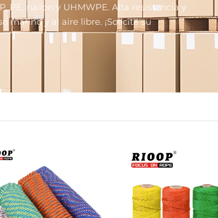
P, PE, nailon y UHMWPE. Alta resistencia y
o marino y al aire libre. ¡Solicite su