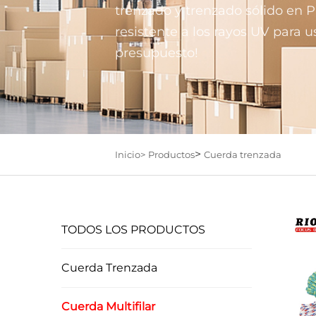
trenzado y trenzado sólido en P
resistente a los rayos UV para us
presupuesto!
>
Inicio>
Productos
Cuerda trenzada
TODOS LOS PRODUCTOS
Cuerda Trenzada
Cuerda Multifilar