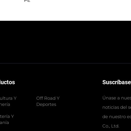
PE
ductos
Suscríbase
Únase a nuest
ultura Y
Off Road Y
nería
Deportes
noticias del 
tería Y
de nuestro e
anía
Co., Ltd.