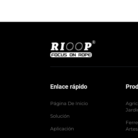
Enlace rápido
Pro
Página De Inicio
Agric
Jardi
Solución
Ferre
Aplicación
Artes