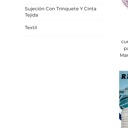
Sujeción Con Trinquete Y Cinta
Tejida
Textil
cu
p
Man