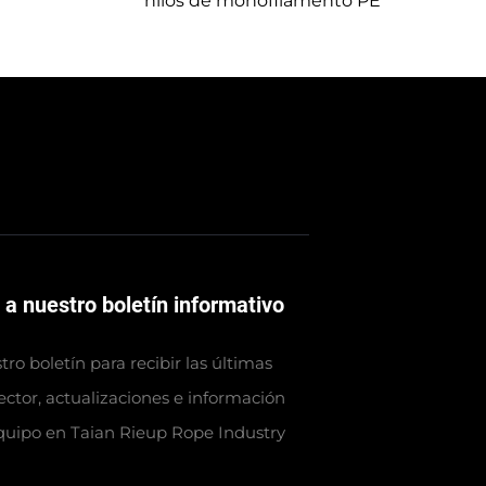
hilos de monofilamento PE
 a nuestro boletín informativo
ro boletín para recibir las últimas
sector, actualizaciones e información
quipo en Taian Rieup Rope Industry