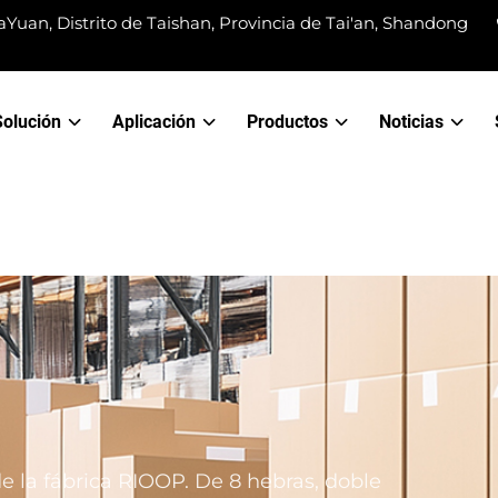
Yuan, Distrito de Taishan, Provincia de Tai'an, Shandong
Solución
Aplicación
Productos
Noticias
e la fábrica RIOOP. De 8 hebras, doble