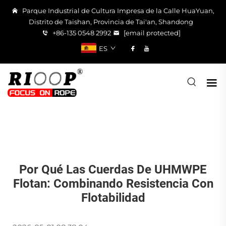
Parque Industrial de Cultura Impresa de la Calle HuaYuan,
Distrito de Taishan, Provincia de Tai'an, Shandong
+86-135 0548 2992
[email protected]
ES
Por Qué Las Cuerdas De UHMWPE
Flotan: Combinando Resistencia Con
Flotabilidad