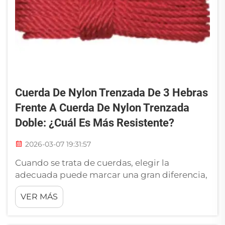
Cuerda De Nylon Trenzada De 3 Hebras
Frente A Cuerda De Nylon Trenzada
Doble: ¿cuál Es Más Resistente?
2026-03-07 19:31:57
Cuando se trata de cuerdas, elegir la
adecuada puede marcar una gran diferencia,
especialmente para trabajos exigentes.
VER MÁS
Existen dos tipos populares: la cuerda de
nylon trenzada de 3 hebras y la cuerda de
nylon trenzada doble. Ambas tienen sus