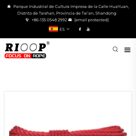
Parque Industrial de Cultura Impresa de la Calle HuaYuan,
Distrito de Taishan, Provincia de Tai'an, Shandong
+86-135 0548 2992
[email protected]
ES