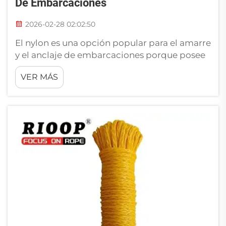
De Embarcaciones
2026-02-28 02:02:50
El nylon es una opción popular para el amarre
y el anclaje de embarcaciones porque posee
muchas cualidades excelentes. Es resistente,
VER MÁS
flexible y duradero, por lo que resulta
perfecto para las condiciones adversas en el
agua. Cuando las embarcaciones están
amarradas o ancladas, se enfrentan a vientos
fuertes y olas agitadas a&n...