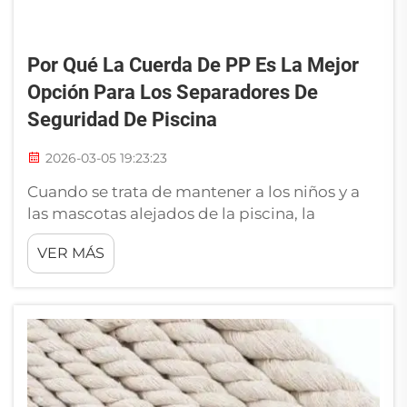
Por Qué La Cuerda De PP Es La Mejor
Opción Para Los Separadores De
Seguridad De Piscina
2026-03-05 19:23:23
Cuando se trata de mantener a los niños y a
las mascotas alejados de la piscina, la
seguridad es realmente un aspecto muy
VER MÁS
importante. RIOOP ofrece una cuerda de PP
perfecta para esta tarea. Esta cuerda es
resistente, duradera y soporta muy bien las
condiciones climáticas. Ayuda a establecer
un límite claro alrededor del área de la
piscina, por lo que...