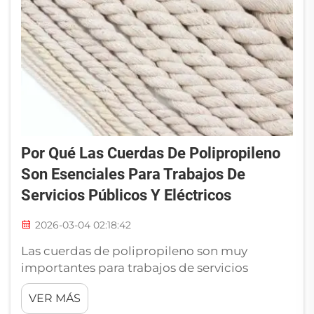
Por Qué Las Cuerdas De Polipropileno
Son Esenciales Para Trabajos De
Servicios Públicos Y Eléctricos
2026-03-04 02:18:42
Las cuerdas de polipropileno son muy
importantes para trabajos de servicios
públicos y eléctricos. Estas cuerdas son
VER MÁS
resistentes, ligeras y ofrecen una buena