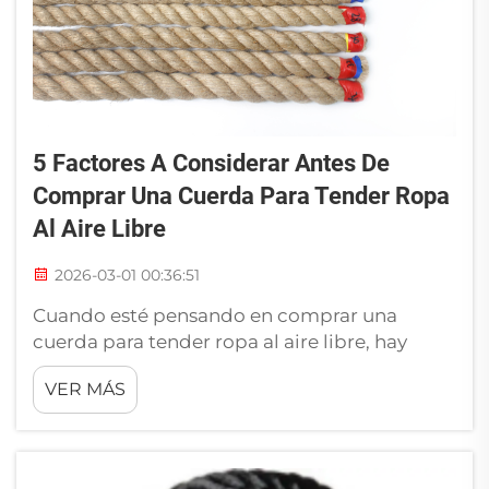
5 Factores A Considerar Antes De
Comprar Una Cuerda Para Tender Ropa
Al Aire Libre
2026-03-01 00:36:51
Cuando esté pensando en comprar una
cuerda para tender ropa al aire libre, hay
algunos aspectos importantes que debe
VER MÁS
considerar primero. Quiere elegir la
adecuada que se ajuste a sus necesidades.
Una cuerda para tender ropa al aire libre
ayuda a ahorrar energía y dinero, además de