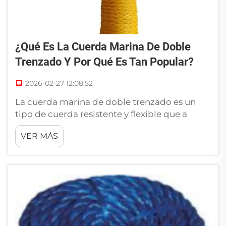
¿Qué Es La Cuerda Marina De Doble
Trenzado Y Por Qué Es Tan Popular?
2026-02-27 12:08:52
La cuerda marina de doble trenzado es un
tipo de cuerda resistente y flexible que a
muchos navegantes les gusta mucho. Tiene
VER MÁS
dos capas: un núcleo interior y una funda
exterior. El núcleo aporta la resistencia, y la
funda protege contra el desgaste. Esto hace
que la cuerda marina de doble trenzado sea
perf...