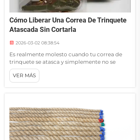
Cómo Liberar Una Correa De Trinquete
Atascada Sin Cortarla
2026-03-02 08:38:54
Es realmente molesto cuando tu correa de
trinquete se atasca y simplemente no se
suelta. Estas correas son muy prácticas para
VER MÁS
asegurar objetos, como muebles o equipos
deportivos. Pero a veces se quedan atascadas
gravemente y piensas que tal vez la única
solución sea cortarla. Sin embargo, no es
necesario, hay...