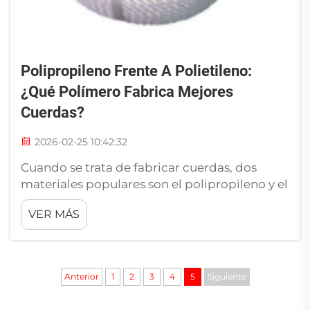
Polipropileno Frente A Polietileno:
¿qué Polímero Fabrica Mejores
Cuerdas?
2026-02-25 10:42:32
Cuando se trata de fabricar cuerdas, dos
materiales populares son el polipropileno y el
polietileno. Ambos son un tipo de plástico
VER MÁS
denominado polímeros. Cada uno tiene sus
propias ventajas y desventajas. Elegir el
adecuado para su cuerda puede marcar una
gran diferencia. RIOOP vende ambos tipos, s...
Anterior
1
2
3
4
5
Siguiente