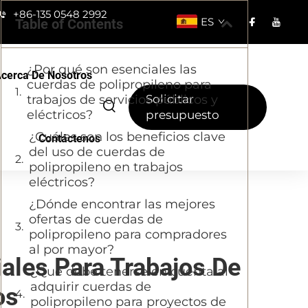
+86-135 0548 2992
ES
Table of Contents
¿Por qué son esenciales las
cerca De Nosotros
cuerdas de polipropileno para
trabajos de servicios públicos y
Solicitar
eléctricos?
presupuesto
¿Cuáles son los beneficios clave
Contáctenos
del uso de cuerdas de
polipropileno en trabajos
eléctricos?
¿Dónde encontrar las mejores
ofertas de cuerdas de
polipropileno para compradores
al por mayor?
ales Para Trabajos De
¿Qué debe tenerse en cuenta al
adquirir cuerdas de
os
polipropileno para proyectos de