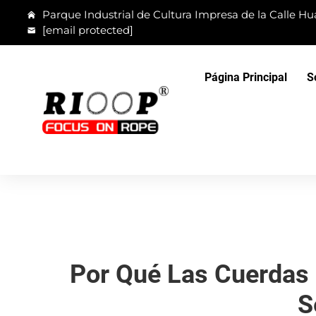
Parque Industrial de Cultura Impresa de la Calle Hua
[email protected]
Página Principal
S
Por Qué Las Cuerdas 
S