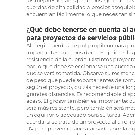
los mejores lugares para conseguir oferta
cuerdas de alta calidad a precios asequibl
encuentran fácilmente lo que necesitan si
¿Qué debe tenerse en cuenta al a
para proyectos de servicios públ
Al elegir cuerdas de polipropileno para pr
importantes que considerar. En primer lug
resistencia de la cuerda. Distintos proyecto
por lo que debe seleccionarse una cuerda c
que se verá sometida. Observe su resistenc
de peso que puede soportar antes de romper
según el proyecto, quizás necesite una lon
grandes distancias. Es recomendable dispo
acaso. El grosor también es importante: c
será más resistente, pero también será má
un equilibrio adecuado para su tarea. Ademá
cuerda: si se trata de un proyecto al aire li
UV para prevenir daños causados por la exp