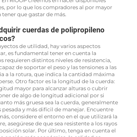
s. En RIOOP creemos en hacer disponibles
es, por lo que los compradores al por mayor
n tener que gastar de más.
dquirir cuerdas de polipropileno
icos?
oyectos de utilidad, hay varios aspectos
ar, es fundamental tener en cuenta la
s requieren distintos niveles de resistencia,
apaz de soportar el peso y las tensiones a las
ia a la rotura, que indica la cantidad máxima
se. Otro factor es la longitud de la cuerda:
gitud mayor para alcanzar alturas o cubrir
ner de algo de longitud adicional por si
uanto más gruesa sea la cuerda, generalmente
s pesada y más difícil de manejar. Encuentre
s, considere el entorno en el que utilizará la
bre, asegúrese de que sea resistente a los rayos
osición solar. Por último, tenga en cuenta el