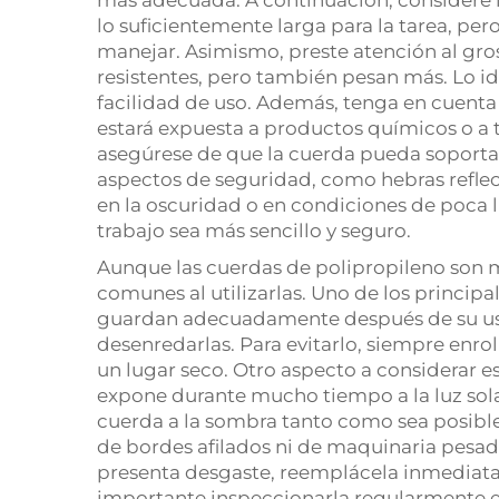
más adecuada. A continuación, considere l
lo suficientemente larga para la tarea, per
manejar. Asimismo, preste atención al gro
resistentes, pero también pesan más. Lo ide
facilidad de uso. Además, tenga en cuenta el
estará expuesta a productos químicos o a
asegúrese de que la cuerda pueda soportar
aspectos de seguridad, como hebras reflecta
en la oscuridad o en condiciones de poca l
trabajo sea más sencillo y seguro.
Aunque las cuerdas de polipropileno son m
comunes al utilizarlas. Uno de los principa
guardan adecuadamente después de su uso,
desenredarlas. Para evitarlo, siempre enro
un lugar seco. Otro aspecto a considerar es
expone durante mucho tiempo a la luz solar.
cuerda a la sombra tanto como sea posibl
de bordes afilados ni de maquinaria pesada
presenta desgaste, reemplácela inmediata
importante inspeccionarla regularmente e