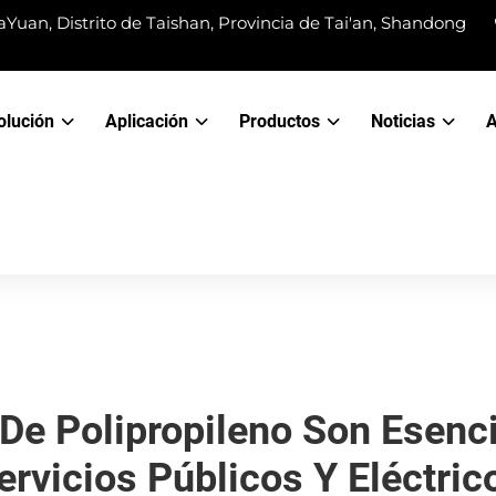
Yuan, Distrito de Taishan, Provincia de Tai'an, Shandong
olución
Aplicación
Productos
Noticias
A
De Polipropileno Son Esenci
ervicios Públicos Y Eléctric