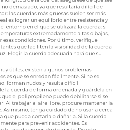
a longitud de la cuerda: asegúrese de que sea
o no demasiado, ya que resultaría difícil de
sor: las cuerdas más gruesas suelen ser más
al es lograr un equilibrio entre resistencia y
 entorno en el que se utilizará la cuerda: si
 temperaturas extremadamente altas o bajas,
 esas condiciones. Por último, verifique
ntes que faciliten la visibilidad de la cuerda
uz. Elegir la cuerda adecuada hará que su
uy útiles, existen algunos problemas
les es que se enredan fácilmente. Si no se
 forman nudos y resulta difícil
lle la cuerda de forma ordenada y guárdela en
 que el polipropileno puede debilitarse si se
 Al trabajar al aire libre, procure mantener la
e. Asimismo, tenga cuidado de no usarla cerca
 que pueda cortarla o dañarla. Si la cuerda
mente para prevenir accidentes. Es
n busca de signos de desgaste. De este