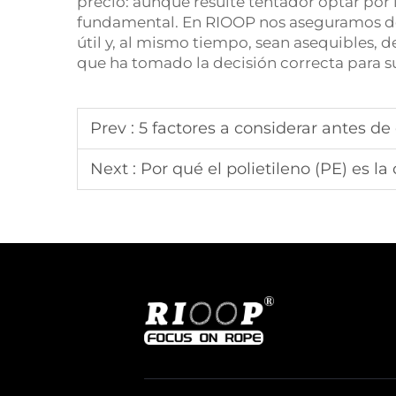
precio: aunque resulte tentador optar por
fundamental. En RIOOP nos aseguramos de
útil y, al mismo tiempo, sean asequibles
que ha tomado la decisión correcta para su
Prev :
5 factores a considerar antes de com
Next :
Por qué el polietileno (PE) es la opci