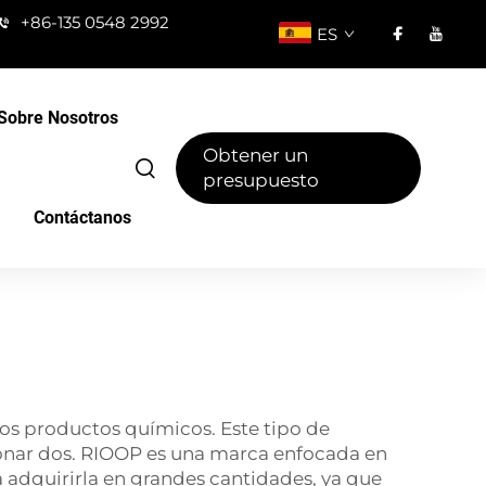
+86-135 0548 2992
ES
Sobre Nosotros
Obtener un
presupuesto
Contáctanos
 los productos químicos. Este tipo de
ionar dos. RIOOP es una marca enfocada en
a adquirirla en grandes cantidades, ya que