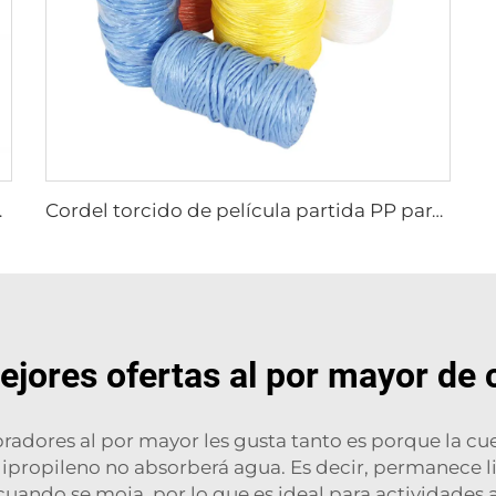
RETORCIDA
Cordel torcido de película partida PP para atar pacas
jores ofertas al por mayor de 
pradores al por mayor les gusta tanto es porque la c
olipropileno no absorberá agua. Es decir, permanece 
ando se moja, por lo que es ideal para actividades a