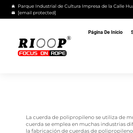
Parque Industrial de Cultura Impresa de la Calle Hua
[email protected]
Página De Inicio
La cuerda de polipropileno se utiliza de mu
cuerda se emplea en muchas industrias di
la fabricación de cuerdas de polipropileno