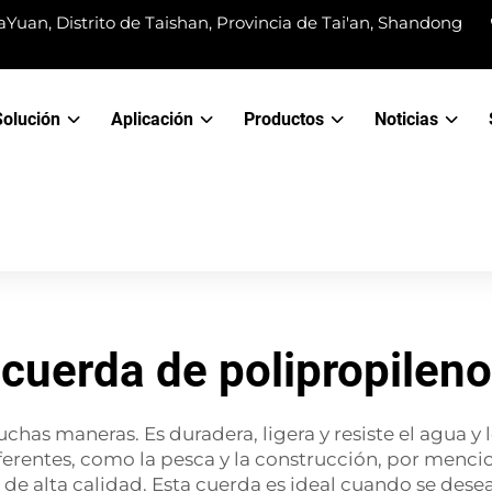
Yuan, Distrito de Taishan, Provincia de Tai'an, Shandong
Solución
Aplicación
Productos
Noticias
cuerda de polipropileno
chas maneras. Es duradera, ligera y resiste el agua y
ferentes, como la pesca y la construcción, por menc
 de alta calidad. Esta cuerda es ideal cuando se dese