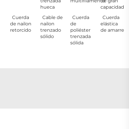
trenzada
multifilamento
de gran
hueca
capacidad
Cuerda
Cable de
Cuerda
Cuerda
de nailon
nailon
de
elástica
retorcido
trenzado
poliéster
de amarre
sólido
trenzada
sólida