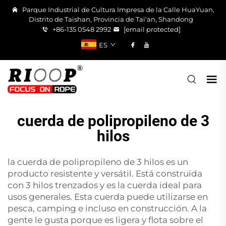
Parque Industrial de Cultura Impresa de la Calle HuaYuan,
Distrito de Taishan, Provincia de Tai'an, Shandong
+86-135 0548 2992
[email protected]
ES
cuerda de polipropileno de 3
hilos
la cuerda de polipropileno de 3 hilos es un
producto resistente y versátil. Está construida
con 3 hilos trenzados y es la cuerda ideal para
usos generales. Esta cuerda puede utilizarse en
pesca, camping e incluso en construcción. A la
gente le gusta porque es ligera y flota sobre el