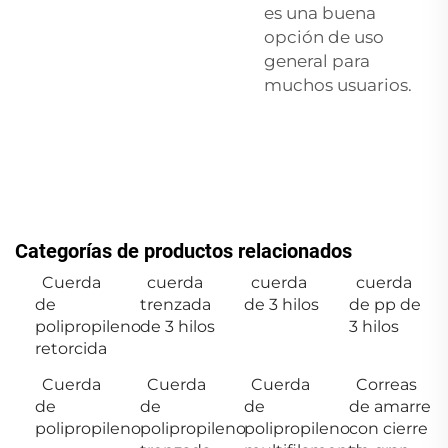
es una buena
opción de uso
general para
muchos usuarios.
Categorías de productos relacionados
Cuerda
cuerda
cuerda
cuerda
de
trenzada
de 3 hilos
de pp de
polipropileno
de 3 hilos
3 hilos
retorcida
Cuerda
Cuerda
Cuerda
Correas
de
de
de
de amarre
polipropileno
polipropileno
polipropileno
con cierre