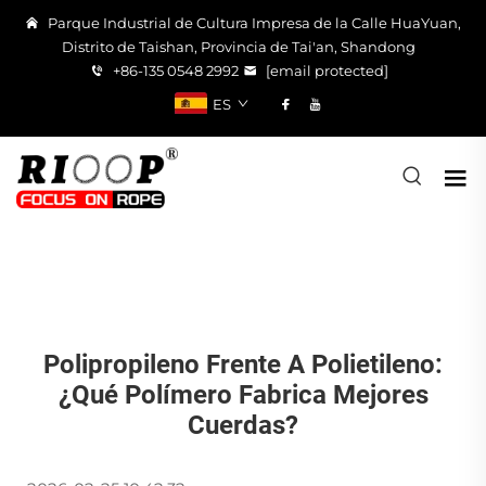
Parque Industrial de Cultura Impresa de la Calle HuaYuan,
Distrito de Taishan, Provincia de Tai'an, Shandong
+86-135 0548 2992
[email protected]
ES
Polipropileno Frente A Polietileno:
¿qué Polímero Fabrica Mejores
Cuerdas?