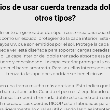
ios de usar cuerda trenzada dob
otros tipos?
lmente un generador de súper resistencia para cuerda
s como un escudo, protegiendo la capa interior. Est
yos UV, que son emitidos por el sol. Protege la capa i
uede ver, está diseñada para soportar cargas pesadas
. La capa interior del doble trenzado absorbe esa pr
uerte y cohesionado. La capa exterior protege a la ca
ntener el barco amarrado. Para aquellos interesados 
trenzada
las opciones podrían ser beneficiosas.
nen una trama mucho más apretada. Esto indica que la
un barco al anclarlo. Cuando el peso está equilibrad
arse. La cuerda trenzada doble está construida con ma
el mercado. Las cuerdas RIOOP están fabricadas para 
a ligeramente, lo cual es útil cuando las olas intenta