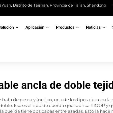
Yuan, Distrito de Taishan, Provincia de Tai'an, Shandong
Solución
Aplicación
Productos
Noticias
able ancla de doble teji
trata de pesca y fondeo, uno de los tipos de cuerda
ble. Ese es el tipo de cuerda que fabrica RIOOP y qu
la cuerda tiene dos capas entrelazadas. Esto la hace m