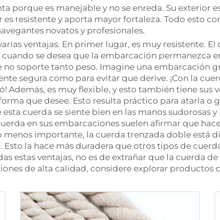
 porque es manejable y no se enreda. Su exterior es li
ior es resistente y aporta mayor fortaleza. Todo esto
navegantes novatos y profesionales.
rias ventajas. En primer lugar, es muy resistente. El
e cuando se desea que la embarcación permanezca en
ue no soporte tanto peso. Imagine una embarcación g
mente segura como para evitar que derive. ¡Con la cu
! Además, es muy flexible, y esto también tiene sus v
forma que desee. Esto resulta práctico para atarla o 
de esta cuerda se siente bien en las manos sudorosas 
cuerda en sus embarcaciones suelen afirmar que hace
menos importante, la cuerda trenzada doble está dis
te. Esto la hace más duradera que otros tipos de cuer
as estas ventajas, no es de extrañar que la cuerda d
ciones de alta calidad, considere explorar producto