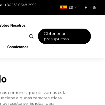
+86-135 0548 2992
ES
Sobre Nosotros
Obtener un
presupuesto
Contáctanos
do
 más comunes que utilizamos es la
e tiene algunas características
uy resistente. Es ideal para