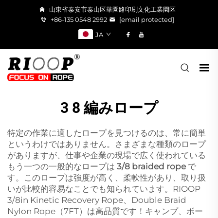
山東省泰安市泰山区華園路印刷文化工業園区
+86-135 0548 2992
[email protected]
JA
3 8 編みロープ
特定の作業に適したロープを見つけるのは、常に簡単
というわけではありません。さまざまな種類のロープ
がありますが、仕事や企業の現場で広く使われている
もう一つの一般的なロープは
3/8 braided rope
で
す。このロープは強度が高く、柔軟性があり、取り扱
いが比較的容易なことでも知られています。RIOOP
3/8in Kinetic Recovery Rope、Double Braid
Nylon Rope（7FT）は高品質です！キャンプ、ボー