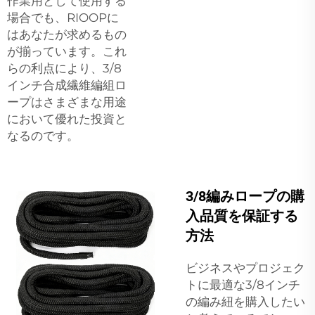
作業用として使用する
場合でも、RIOOPに
はあなたが求めるもの
が揃っています。これ
らの利点により、3/8
インチ合成繊維編組ロ
ープはさまざまな用途
において優れた投資と
なるのです。
3/8編みロープの購
入品質を保証する
方法
ビジネスやプロジェク
トに最適な3/8インチ
の編み紐を購入したい