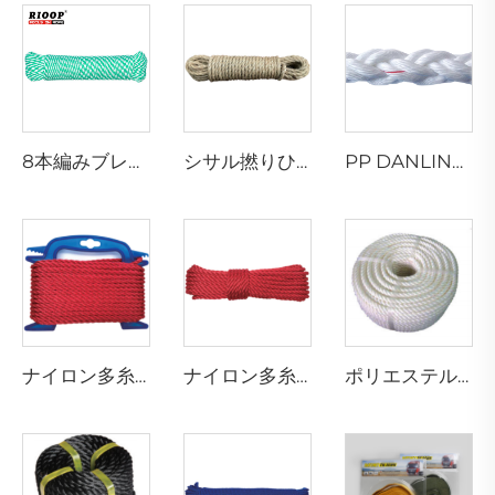
8本編みブレイデッドロープ
シサル撚りひも
PP DANLINE 8本撚りハウサーロープ
ナイロン多糸撚りひも
ナイロン多糸撚りひも
ポリエステル多連糸撚りひも