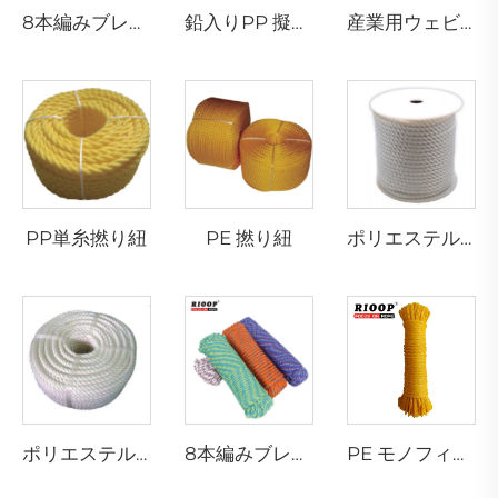
8本編みブレイデッドロープ
鉛入りPP 擬似ロープ
産業用ウェビング
PP単糸撚り紐
PE 撚り紐
ポリエステル多連糸撚りひも
ポリエステル多連糸撚りひも
8本編みブレイデッドロープ
PE モノフィラメント8本編みホローブレイデッドロープ