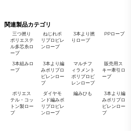
関連製品カテゴリ
三つ撚り
ねじれポ
3本より撚
PPロープ
ポリエステ
リプロピレ
りロープ
ル多芯糸ロ
ンロープ
ープ
3本組みロ
3本より編
マルチフ
販売用ス
ープ
みポリプロ
ィラメント
キー牽引ロ
ピレンロー
ポリプロピ
ープ
プ
レンロープ
ポリエス
ダイヤモ
編みひも
3本より編
テル・コッ
ンド編みポ
みポリプロ
トン製ロー
リプロピレ
ピレンロー
プ
ンロープ
プ