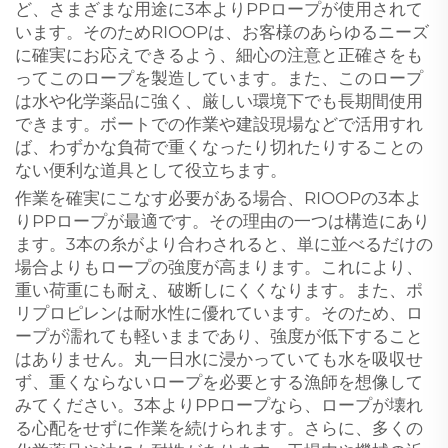
ど、さまざまな用途に3本よりPPロープが使用されて
います。そのためRIOOPは、お客様のあらゆるニーズ
に確実にお応えできるよう、細心の注意と正確さをも
ってこのロープを製造しています。また、このロープ
は水や化学薬品に強く、厳しい環境下でも長期間使用
できます。ボートでの作業や建設現場などで活用すれ
ば、わずかな負荷で重くなったり切れたりすることの
ない便利な道具として役立ちます。
作業を確実にこなす必要がある場合、RIOOPの3本よ
りPPロープが最適です。その理由の一つは構造にあり
ます。3本の糸がより合わされると、単に並べるだけの
場合よりもロープの強度が高まります。これにより、
重い荷重にも耐え、破断しにくくなります。また、ポ
リプロピレンは耐水性に優れています。そのため、ロ
ープが濡れても軽いままであり、強度が低下すること
はありません。丸一日水に浸かっていても水を吸収せ
ず、重くならないロープを必要とする漁師を想像して
みてください。3本よりPPロープなら、ロープが壊れ
る心配をせずに作業を続けられます。さらに、多くの