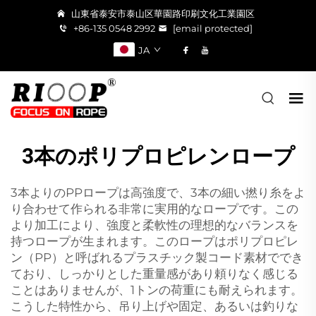
山東省泰安市泰山区華園路印刷文化工業園区
+86-135 0548 2992
[email protected]
JA
3本のポリプロピレンロープ
3本よりのPPロープは高強度で、3本の細い撚り糸をよ
り合わせて作られる非常に実用的なロープです。この
より加工により、強度と柔軟性の理想的なバランスを
持つロープが生まれます。このロープはポリプロピレ
ン（PP）と呼ばれるプラスチック製コード素材ででき
ており、しっかりとした重量感があり頼りなく感じる
ことはありませんが、1トンの荷重にも耐えられます。
こうした特性から、吊り上げや固定、あるいは釣りな