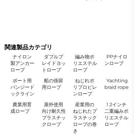
関連製品カテゴリ
ナイロン
ダブルブ
編み物ポ
PPナイロ
製アンカー
レイドヨッ
リエステル
ンロープ
ロープ
トロープ
ロープ
ボート用
船の係留
ねじれポ
Yachting
バンジード
用ロープ
リプロピレ
braid rope
ックライン
ンロープ
農業用育
屋外使用
産業用の
1 2インチ
成ロープ
向け耐久性
ねじれたプ
二重編みポ
プラスチッ
ラスチック
リエステル
クロープ
ロープの巻
ロープ
き