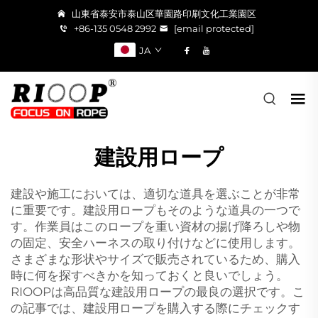
山東省泰安市泰山区華園路印刷文化工業園区
+86-135 0548 2992
[email protected]
JA
建設用ロープ
建設や施工においては、適切な道具を選ぶことが非常
に重要です。建設用ロープもそのような道具の一つで
す。作業員はこのロープを重い資材の揚げ降ろしや物
の固定、安全ハーネスの取り付けなどに使用します。
さまざまな形状やサイズで販売されているため、購入
時に何を探すべきかを知っておくと良いでしょう。
RIOOPは高品質な建設用ロープの最良の選択です。こ
の記事では、建設用ロープを購入する際にチェックす