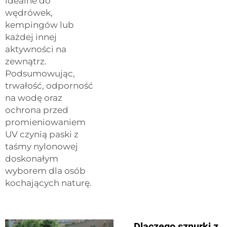
idealne do
wędrówek,
kempingów lub
każdej innej
aktywności na
zewnątrz.
Podsumowując,
trwałość, odporność
na wodę oraz
ochrona przed
promieniowaniem
UV czynią paski z
taśmy nylonowej
doskonałym
wyborem dla osób
kochających naturę.
Dlaczego sznurki z