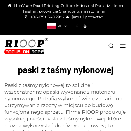
HuaYuan Road Printing Culture Industrial Park, dzielnica
Taishan, prowincja Shandong, miasto Tai'an
+86-135 0548 2992
[email protected]
PL
paski z taśmy nylonowej
Paski z taśmy nylonowej to solidne i
wszechstronne opaski wykonane z materiału
nylonowego. Potrafią wykonać wiele zadań – od
utrzymywania rzeczy w miejscu po budowę
funkcjonalnego sprzętu. Firma RIOOP produkuje
wysokiej jakości paski z taśmy nylonowej, które
można wykorzystać do różnych celów. Są to