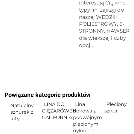
interesują Cię inne
typy lin, zajrzyj do
naszej
WĘDZIK
POLIESTROWY, 8-
STRONNY, HAWSER
dla większej liczby
opcji.
Powiązane kategorie produktów
LINA DO
Lina
Pleciony
Naturalny
CIĘŻARÓWEK
dokowa z
sznur
sznurek z
CALIFORNIA
podwójnym
juty
plecionym
nylonem