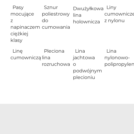
Pasy
Sznur
Liny
Dwużyłkowa
mocujące
poliestrowy
cumownicz
lina
z
do
z nylonu
holownicza
napinaczem
cumowania
ciężkiej
klasy
Linę
Pleciona
Lina
Lina
cumowniczą
lina
jachtowa
nylonowo-
rozruchowa
o
polipropyle
podwójnym
plecioniu