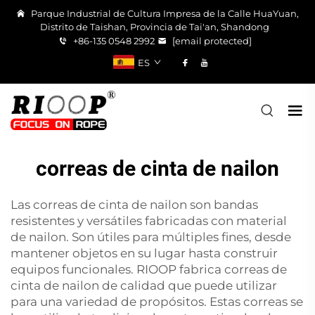
Parque Industrial de Cultura Impresa de la Calle HuaYuan,
Distrito de Taishan, Provincia de Tai'an, Shandong
+86-135 0548 2992
[email protected]
ES
correas de cinta de nailon
Las correas de cinta de nailon son bandas
resistentes y versátiles fabricadas con material
de nailon. Son útiles para múltiples fines, desde
mantener objetos en su lugar hasta construir
equipos funcionales. RIOOP fabrica correas de
cinta de nailon de calidad que puede utilizar
para una variedad de propósitos. Estas correas se