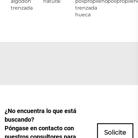
algodón
natural
polipropileno
polipropilen
trenzada
trenzada
hueca
¿No encuentra lo que está
buscando?
Póngase en contacto con
Solicite
nuestros consultores para