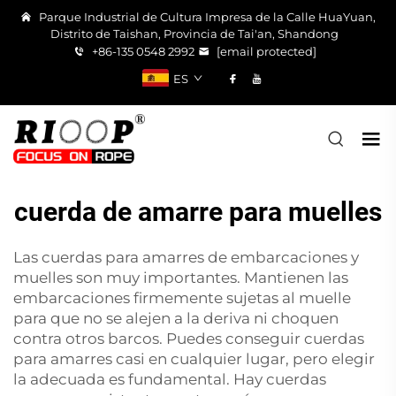
Parque Industrial de Cultura Impresa de la Calle HuaYuan,
Distrito de Taishan, Provincia de Tai'an, Shandong
+86-135 0548 2992
[email protected]
ES
cuerda de amarre para muelles
Las cuerdas para amarres de embarcaciones y
muelles son muy importantes. Mantienen las
embarcaciones firmemente sujetas al muelle
para que no se alejen a la deriva ni choquen
contra otros barcos. Puedes conseguir cuerdas
para amarres casi en cualquier lugar, pero elegir
la adecuada es fundamental. Hay cuerdas