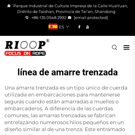
Parque Industrial de Cultura Impresa de la Calle HuaYuan,
Distrito de Taishan, Provincia de Tai'an, Shandong
+86-135 0548 2992
[email protected]
ES
línea de amarre trenzada
Una amarra trenzada es un tipo único de cuerda
utilizada en embarcaciones para mantenerse
seguras cuando están amarradas a muelles o
embarcaderos. A diferencia de las cuerdas
comunes, las amarras trenzadas se fabrican
entrelazando numerosos hilos pequeños en un
diseño similar al de una trenza. Este entramado