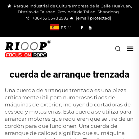
Parque Industrial de Cultura Impresa de la Calle HuaYuan,
Distrito de Taishan, Provincia de Tai'an, Shandong
+86-135 0548 2992
[email protected]
ES
cuerda de arranque trenzada
Una cuerda de arranque trenzada es una pieza
críticamente útil para numerosos tipos de
máquinas de exterior, incluyendo cortadoras de
césped y motosierras. Esta cuerda se utiliza para
arrancar motores que requieren que se tire de un
cordón para que funcionen. Una cuerda de
arranque de calidad significa que su máquina