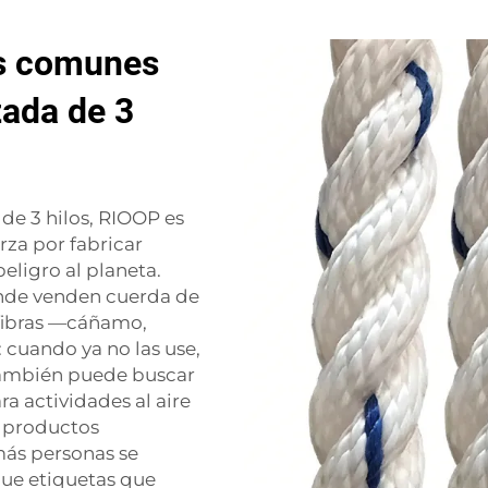
as comunes
zada de 3
de 3 hilos, RIOOP es
rza por fabricar
peligro al planeta.
onde venden cuerda de
 fibras —cáñamo,
 cuando ya no las use,
También puede buscar
ra actividades al aire
n productos
ás personas se
ue etiquetas que