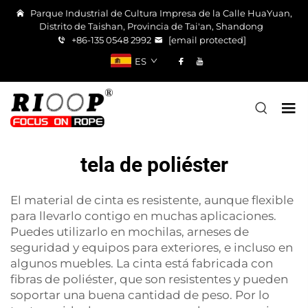
Parque Industrial de Cultura Impresa de la Calle HuaYuan,
Distrito de Taishan, Provincia de Tai'an, Shandong
+86-135 0548 2992
[email protected]
ES
tela de poliéster
El material de cinta es resistente, aunque flexible
para llevarlo contigo en muchas aplicaciones.
Puedes utilizarlo en mochilas, arneses de
seguridad y equipos para exteriores, e incluso en
algunos muebles. La cinta está fabricada con
fibras de poliéster, que son resistentes y pueden
soportar una buena cantidad de peso. Por lo