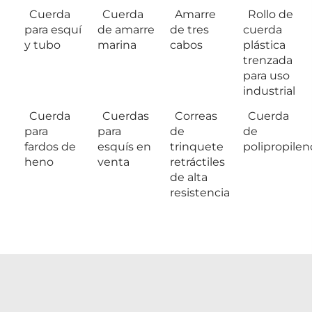
Cuerda
Cuerda
Amarre
Rollo de
para esquí
de amarre
de tres
cuerda
y tubo
marina
cabos
plástica
trenzada
para uso
industrial
Cuerda
Cuerdas
Correas
Cuerda
para
para
de
de
fardos de
esquís en
trinquete
polipropilen
heno
venta
retráctiles
de alta
resistencia