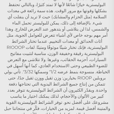
البوليسترية خيارًا شائعًا لأنها لا تمتد كثيرًا، وبالتالي تحتفظ
بشكلها وقوتها مع مرور الوقت. هذه سمة رائعة في معدات
السلامة (مثل الحزام والمشابك) حيث لا تريد أن ينفلت أي
شيء. بالإضافة إلى ذلك، يمكن للبوليستر تحمل الماء
والشمس، لذا لن يتلاشى أو يتدهور عند التعرض للخارج. وهذا
أمر مهم بوجه خاص لأي أشياء تتعرض للعوامل الجوية، مثل
أثاث الحدائق أو معدات التخييم. عندما تختار الشرائط
البوليسترية، فإنك تختار شيئًا موثوقًا ومتينًا. لفات RIOOOP
البوليسترية رقيقة وخفيفة الوزن، مناسبة لتثبيت مفاتيح
السيارات، أحزمة الحقائب، وغيرها. ولا تتلاشى مع التعرض
للضوء الطبيعي وحتى الاستخدام العادي، كما أنها أسهل في
الخياطة. منسوجة بنمط عرضه 1/2" وسمكها 3/32". تأتي بولي
بروبلين RIOOP بخيارين: وزن ثقيل ووزن ثقيل جدًا، حتى
تتمكن من إنتاج جميع الشرائط اليدوية التي تحتاجها دفعة
واحدة. ويقدّر الكثيرون أن الشرائط البوليسترية تتوفر بعدد
كبير من الألوان والأحجام، لذلك يمكنك اختيار ما يناسب
مشروعك على أفضل نحو. توفر الشرائط البوليسترية القوية
والمتينة أفضل قيمة. لمزيد من الخيارات، فكّر في منتجاتنا
حبل