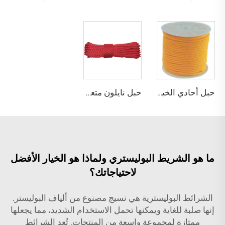
حبل أحادي الخيط من البولي بروبلين مجدول
حبل نايلون متعدد الخيوط ملتوي
ما هو الشريط البوليستري ولماذا هو الخيار الأفضل
لاحتياجاتك؟
الشرائط البوليسترية هي نسيج مصنوع من ألياف البوليستر.
إنها صلبة للغاية ويمكنها تحمل الاستخدام الشديد، مما يجعلها
ممتازة لمجموعة واسعة من المنتجات. تُعد الشرائط