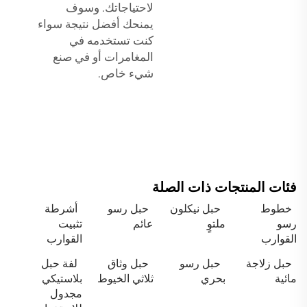
لاحتياجاتك. وسوف
يمنحك أفضل نتيجة سواء
كنت تستخدمه في
المغامرات أو في صنع
شيء خاص.
فئات المنتجات ذات الصلة
خطوط
حبل نيكلون
حبل رسو
أشرطة
رسو
ملتوٍ
عائم
تثبيت
القوارب
القوارب
حبل زلاجة
حبل رسو
حبل وثاق
لفة حبل
مائية
بحري
ثلاثي الخيوط
بلاستيكي
مجدول