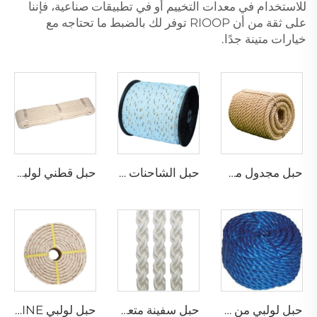
للاستخدام في معدات التخييم أو في تطبيقات صناعية، فإننا
على ثقة من أن RIOOP توفر لك بالضبط ما تحتاجه مع
خيارات متينة جدًا.
حبل مجدول من الجوت
حبل الشاحنات كاليفورنيا
حبل قطني لولبي
حبل لولبي من فيلم البولي بروبيلين المنشور
حبل سفينة متعدد الخيوط من البولي بروبيلين بـ 8 خيوط
حبل لولبي PP DANLINE