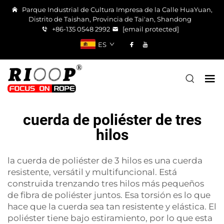
Parque Industrial de Cultura Impresa de la Calle HuaYuan,
Distrito de Taishan, Provincia de Tai'an, Shandong
+86-135 0548 2992
[email protected]
ES
cuerda de poliéster de tres
hilos
la cuerda de poliéster de 3 hilos es una cuerda
resistente, versátil y multifuncional. Está
construida trenzando tres hilos más pequeños
de fibra de poliéster juntos. Esa torsión es lo que
hace que la cuerda sea tan resistente y elástica. El
poliéster tiene bajo estiramiento, por lo que esta