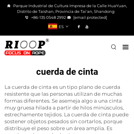
Parque Industrial de Cultura Impresa de la Calle HuaYuan,
Distrito de Taishan, Provincia de Tai'an, Shandong
+86-135 0548 2992
[email protected]
ES
cuerda de cinta
La cuerda de cinta es un tipo plano de cuerda
resistente que las personas utilizan de muchas
formas diferentes. Se asemeja algo a una cinta
muy gruesa hilada a partir de hilos minúsculos,
estrechamente tejidos. La cuerda de cinta puede
sostener objetos pesados sin cortarlos, porque
distribuye el peso sobre un área amplia. Es