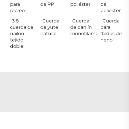
para
de PP
poliéster
de
recreo
poliéster
3 8
Cuerda
Cuerda
Cuerda
cuerda de
de yute
de danlín
para
nailon
natural
monofilamento
fardos de
tejido
heno
doble