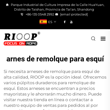
Parque Industrial de Cultura Impresa de la Calle HuaYuan,
Distrito de Taishan, Provincia de Tai'an, Shandong
+86-135 0548 2992
[email protected]
ES
arnes de remolque para esquí
Si necesita arneses de remolque para esquí de
alta calidad, RIOOP es la opción ideal. Ofrecemos
varios púlpitos duraderos para remolque de
esquí. Estos arneses se encuentran a precios
mayoristas y le ahorrarán mucho dinero. Puede
visitar nuestra tienda en línea o contactar a
nuestro equipo de ventas para pedidos al por