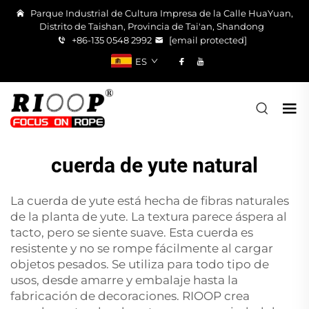
Parque Industrial de Cultura Impresa de la Calle HuaYuan,
Distrito de Taishan, Provincia de Tai'an, Shandong
+86-135 0548 2992
[email protected]
ES
cuerda de yute natural
La cuerda de yute está hecha de fibras naturales
de la planta de yute. La textura parece áspera al
tacto, pero se siente suave. Esta cuerda es
resistente y no se rompe fácilmente al cargar
objetos pesados. Se utiliza para todo tipo de
usos, desde amarre y embalaje hasta la
fabricación de decoraciones. RIOOP crea