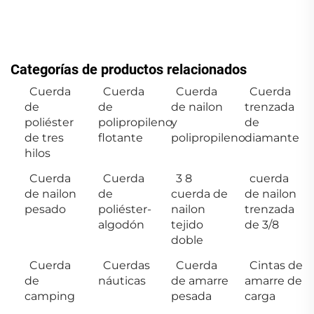
Categorías de productos relacionados
Cuerda
Cuerda
Cuerda
Cuerda
de
de
de nailon
trenzada
poliéster
polipropileno
y
de
de tres
flotante
polipropileno
diamante
hilos
Cuerda
Cuerda
3 8
cuerda
de nailon
de
cuerda de
de nailon
pesado
poliéster-
nailon
trenzada
algodón
tejido
de 3/8
doble
Cuerda
Cuerdas
Cuerda
Cintas de
de
náuticas
de amarre
amarre de
camping
pesada
carga