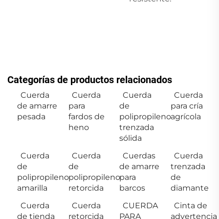
Categorías de productos relacionados
Cuerda
Cuerda
Cuerda
Cuerda
de amarre
para
de
para cría
pesada
fardos de
polipropileno
agrícola
heno
trenzada
sólida
Cuerda
Cuerda
Cuerdas
Cuerda
de
de
de amarre
trenzada
polipropileno
polipropileno
para
de
amarilla
retorcida
barcos
diamante
Cuerda
Cuerda
CUERDA
Cinta de
de tienda
retorcida
PARA
advertencia