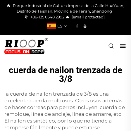
Parque Industrial de Cultura Impresa de la Calle HuaYuan,
Distrito de Taishan, Provincia de Tai'an, Shandong
+86-135 0548 2992
[email protected]
ES
cuerda de nailon trenzada de
3/8
la cuerda de nailon trenzada de 3/8 es una
excelente cuerda multiusos. Otros usos además
de hacer correas para perros incluyen: cuerda de
remolque, línea de anclaje, línea de amarre, etc.
El nailon es sintético, por lo que no tiende a
romperse fácilmente y puede estirarse