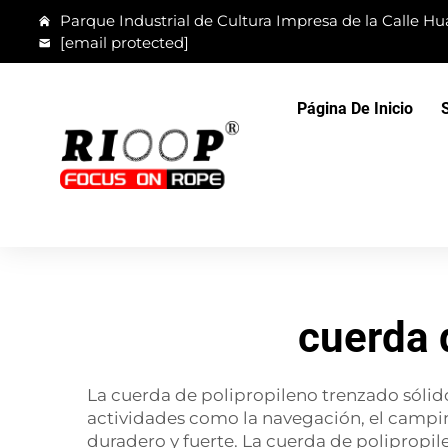
Parque Industrial de Cultura Impresa de la Calle Hua
[email protected]
Página De Inicio
cuerda 
La cuerda de polipropileno trenzado sólido
actividades como la navegación, el camping
duradero y fuerte. La cuerda de polipropil