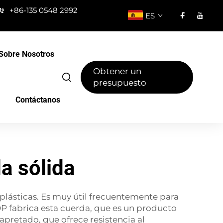
+86-135 0548 2992
ES
Sobre Nosotros
Obtener un
presupuesto
Contáctanos
a sólida
 plásticas. Es muy útil frecuentemente para
OP fabrica esta cuerda, que es un producto
apretado, que ofrece resistencia al