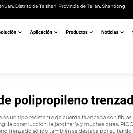
Yuan, Distrito de Taishan, Provincia de Tai'an, Shandong
Solución
Aplicación
Productos
Noticias
de polipropileno trenzad
 es un tipo resistente de cuerda fabricada con fibras
, la construcción, la jardinería y muchas otras. RIO
eno trenzado sólido también se destaca por su tejido 