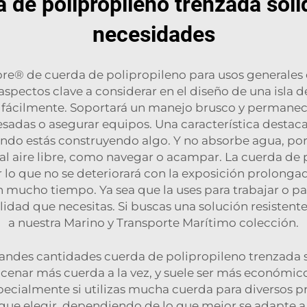
a de polipropileno trenzada sól
necesidades
e® de cuerda de polipropileno para usos generales e
pectos clave a considerar en el diseño de una isla de 
 fácilmente. Soportará un manejo brusco y permanecerá
esadas o asegurar equipos. Una característica dest
uando estás construyendo algo. Y no absorbe agua, por 
s al aire libre, como navegar o acampar. La cuerda de
r lo que no se deteriorará con la exposición prolonga
 mucho tiempo. Ya sea que la uses para trabajar o pa
ilidad que necesitas. Si buscas una solución resistent
a nuestra
Marino y Transporte Marítimo
colección.
ndes cantidades cuerda de polipropileno trenzada s
enar más cuerda a la vez, y suele ser más económic
pecialmente si utilizas mucha cuerda para diversos pr
 que elegir, dependiendo de lo que mejor se adapte a