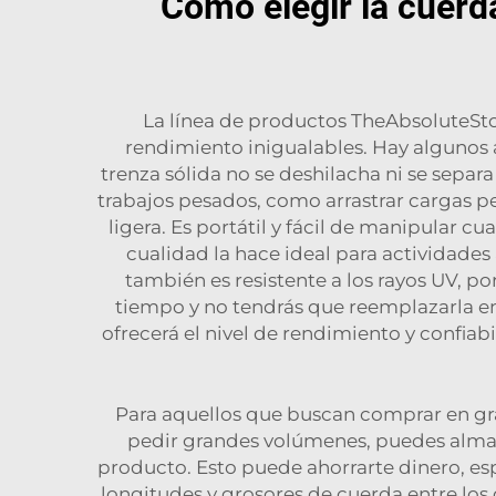
Cómo elegir la cuerd
La línea de productos TheAbsoluteStor
rendimiento inigualables. Hay algunos as
trenza sólida no se deshilacha ni se separa
trabajos pesados, como arrastrar cargas p
ligera. Es portátil y fácil de manipular c
cualidad la hace ideal para actividade
también es resistente a los rayos UV, po
tiempo y no tendrás que reemplazarla en
ofrecerá el nivel de rendimiento y confiab
Para aquellos que buscan comprar en gra
pedir grandes volúmenes, puedes almac
producto. Esto puede ahorrarte dinero, es
longitudes y grosores de cuerda entre los