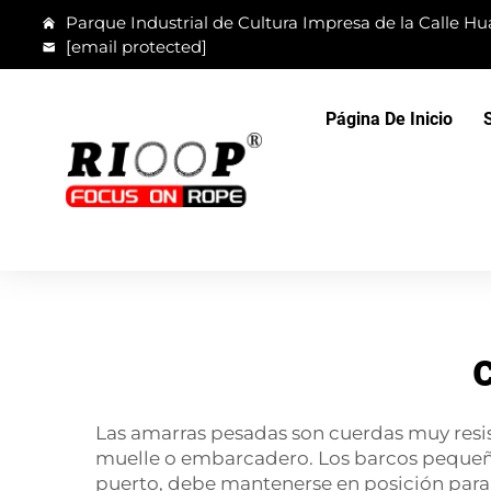
Parque Industrial de Cultura Impresa de la Calle Hua
[email protected]
Página De Inicio
Las amarras pesadas son cuerdas muy resis
muelle o embarcadero. Los barcos pequeñ
puerto, debe mantenerse en posición para qu