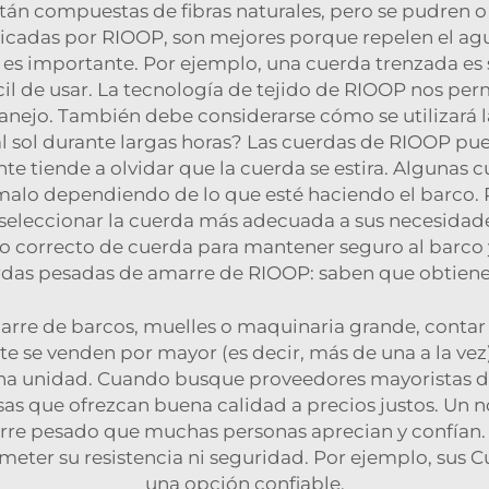
tán compuestas de fibras naturales, pero se pudren o
ricadas por RIOOP, son mejores porque repelen el agu
 es importante. Por ejemplo, una cuerda trenzada es 
cil de usar. La tecnología de tejido de RIOOP nos pe
 manejo. También debe considerarse cómo se utilizará la
sol durante largas horas? Las cuerdas de RIOOP pued
te tiende a olvidar que la cuerda se estira. Algunas 
o malo dependiendo de lo que esté haciendo el barco
seleccionar la cuerda más adecuada a sus necesidad
ipo correcto de cuerda para mantener seguro al barco y f
uerdas pesadas de amarre de RIOOP: saben que obtie
arre de barcos, muelles o maquinaria grande, conta
 se venden por mayor (es decir, más de una a la vez),
a unidad. Cuando busque proveedores mayoristas de
sas que ofrezcan buena calidad a precios justos. 
rre pesado que muchas personas aprecian y confían.
eter su resistencia ni seguridad. Por ejemplo, sus
Cu
una opción confiable.