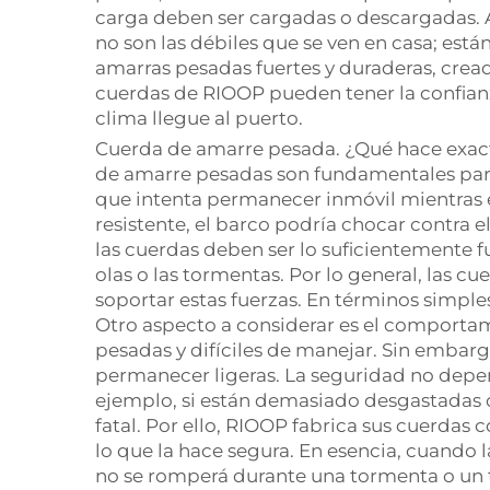
carga deben ser cargadas o descargadas. A
no son las débiles que se ven en casa; est
amarras pesadas fuertes y duraderas, cread
cuerdas de RIOOP pueden tener la confianz
clima llegue al puerto.
Cuerda de amarre pesada. ¿Qué hace exact
de amarre pesadas son fundamentales para
que intenta permanecer inmóvil mientras e
resistente, el barco podría chocar contra e
las cuerdas deben ser lo suficientemente fu
olas o las tormentas. Por lo general, las
soportar estas fuerzas. En términos simple
Otro aspecto a considerar es el comportam
pesadas y difíciles de manejar. Sin embarg
permanecer ligeras. La seguridad no depen
ejemplo, si están demasiado desgastadas o
fatal. Por ello, RIOOP fabrica sus cuerda
lo que la hace segura. En esencia, cuando
no se romperá durante una tormenta o un t