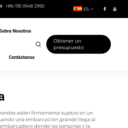
+86-135 0548 2992
ES
Sobre Nosotros
Obtener un
presupuesto
Contáctanos
a
grandes estén firmemente sujetos en un
uando una embarcación grande llega al
el embarcadero donde las personas y la