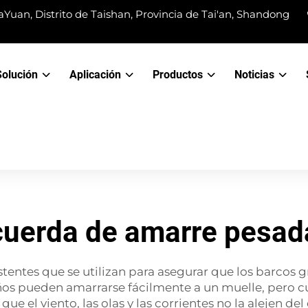
Yuan, Distrito de Taishan, Provincia de Tai'an, Shandong
Solución
Aplicación
Productos
Noticias
cuerda de amarre pesad
tentes que se utilizan para asegurar que los barcos 
os pueden amarrarse fácilmente a un muelle, pero c
e el viento, las olas y las corrientes no la alejen d