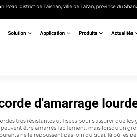
n Road, district de Taishan, ville de Tai'an, province du Sha
Solution
Application
Produits
Actualités
corde d'amarrage lourd
des très résistantes utilisées pour s'assurer que les
peuvent être amarrés facilement, mais lorsqu'un gros n
 courants ne le repoussent pas loin du quai, là où les 