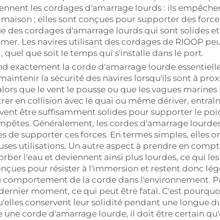
iennent les cordages d'amarrage lourds : ils empêchen
ne maison ; elles sont conçues pour supporter des for
 des cordages d'amarrage lourds qui sont solides et
la mer. Les navires utilisant des cordages de RIOOP p
 quel que soit le temps qui s'installe dans le port.
nd exactement la corde d'amarrage lourde essentielle 
aintenir la sécurité des navires lorsqu'ils sont à pro
ors que le vent le pousse ou que les vagues marines le
entrer en collision avec le quai ou même dériver, ent
ent être suffisamment solides pour supporter le poids
empêtes. Généralement, les cordes d'amarrage lourdes
 de supporter ces forces. En termes simples, elles o
uses utilisations. Un autre aspect à prendre en com
rber l'eau et deviennent ainsi plus lourdes, ce qui les 
çues pour résister à l'immersion et restent donc lég
u comportement de la corde dans l'environnement. Par
 dernier moment, ce qui peut être fatal. C'est pourquo
qu'elles conservent leur solidité pendant une longue du
e une corde d'amarrage lourde, il doit être certain q