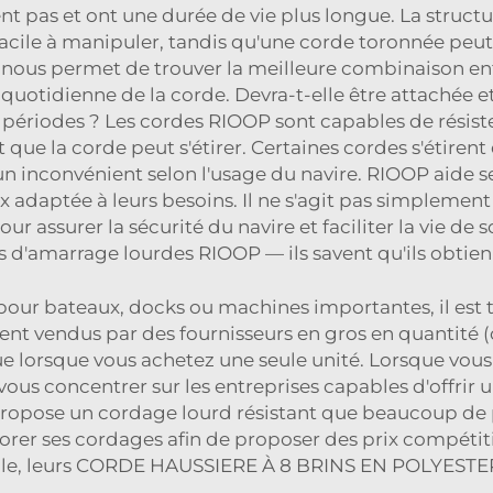
sent pas et ont une durée de vie plus longue. La stru
acile à manipuler, tandis qu'une corde toronnée peut ê
 nous permet de trouver la meilleure combinaison entre 
 quotidienne de la corde. Devra-t-elle être attachée
ériodes ? Les cordes RIOOP sont capables de résister 
 que la corde peut s'étirer. Certaines cordes s'étiren
un inconvénient selon l'usage du navire. RIOOP aide 
eux adaptée à leurs besoins. Il ne s'agit pas simpleme
ur assurer la sécurité du navire et faciliter la vie de
 d'amarrage lourdes RIOOP — ils savent qu'ils obtien
pour bateaux, docks ou machines importantes, il est 
 vendus par des fournisseurs en gros en quantité (c'es
 lorsque vous achetez une seule unité. Lorsque vous
 vous concentrer sur les entreprises capables d'offrir 
propose un cordage lourd résistant que beaucoup de p
orer ses cordages afin de proposer des prix compétiti
le, leurs
CORDE HAUSSIERE À 8 BRINS EN POLYEST