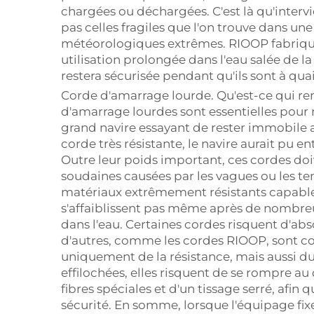
chargées ou déchargées. C'est là qu'interv
pas celles fragiles que l'on trouve dans u
météorologiques extrêmes. RIOOP fabrique
utilisation prolongée dans l'eau salée de 
restera sécurisée pendant qu'ils sont à quai,
Corde d'amarrage lourde. Qu'est-ce qui re
d'amarrage lourdes sont essentielles pour m
grand navire essayant de rester immobile al
corde très résistante, le navire aurait pu 
Outre leur poids important, ces cordes doiv
soudaines causées par les vagues ou les t
matériaux extrêmement résistants capables
s'affaiblissent pas même après de nombre
dans l'eau. Certaines cordes risquent d'abso
d'autres, comme les cordes RIOOP, sont con
uniquement de la résistance, mais aussi d
effilochées, elles risquent de se rompre au
fibres spéciales et d'un tissage serré, afin 
sécurité. En somme, lorsque l'équipage fix