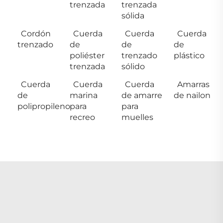
trenzada
trenzada
sólida
Cordón
Cuerda
Cuerda
Cuerda
trenzado
de
de
de
poliéster
trenzado
plástico
trenzada
sólido
Cuerda
Cuerda
Cuerda
Amarras
de
marina
de amarre
de nailon
polipropileno
para
para
recreo
muelles