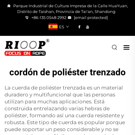
Parque Industrial de Cultura Impresa de la Calle HuaYuan,
Distrito de Taishan, Provincia de Tai'an, Shandong
+86-135 0548 2992
[email protected]
ES
cordón de poliéster trenzado
La cuerda de poliéster trenzada es un material
duradero y multifuncional que las personas
utilizan para muchas aplicaciones. Está
construida entrelazando varias hebras de
poliéster, formando así una cuerda resistente y
robusta. Este tipo de cuerda es popular porque
puede soportar un peso considerable y no se