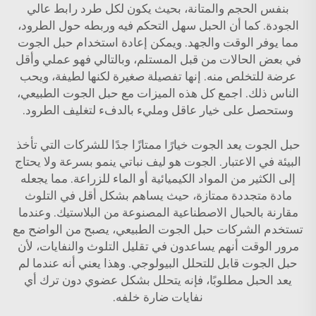
بنفس الحجم والمتانة، بحيث يكون لكل طرد رابط عالي
الجودة. كما أن الحبل سهل التحكم فيه وربطه حول الطرود،
مما يوفر الوقت والجهد. ويمكن إعادة استخدام حبل الجوت
في بعض الحالات من قبل المستلم، وبالتالي فهو عملي وأقل
عرضة للتخلص منه. إنها تفصيلة صغيرة لكنها لطيفة، ويحب
الناس ذلك. اجمع كل هذه الميزات مع حبل الجوت الطبيعي،
وستحصل على خيار عاقل ومليء بالدفء لتغليف الطرود.
حبل الجوت يعد الجوت خيارًا ممتازًا جدًا للشركات التي تأخذ
البيئة في الاعتبار. الجوت هو ليف نباتي ينمو بسرعة ولا يحتاج
إلى الكثير من المواد الكيميائية أو الماء للزراعة. مما يجعله
مادة متجددة ممتازة، حيث يساهم بشكل أقل في التلوث
مقارنة بالحبال الاصطناعية المصنوعة من البلاستيك. وعندما
تستخدم الشركات حبل الجوت الطبيعي، يصبح من الواضح مع
مرور الوقت أنهم يساعدون في تقليل التلوث والنفايات، لأن
حبل الجوت قابل للتحلل البيولوجي. وهذا يعني أنه عندما لم
يعد الحبل مطلوبًا، فإنه يتحلل بشكل عضوي دون ترك أي
نفايات ضارة خلفه.