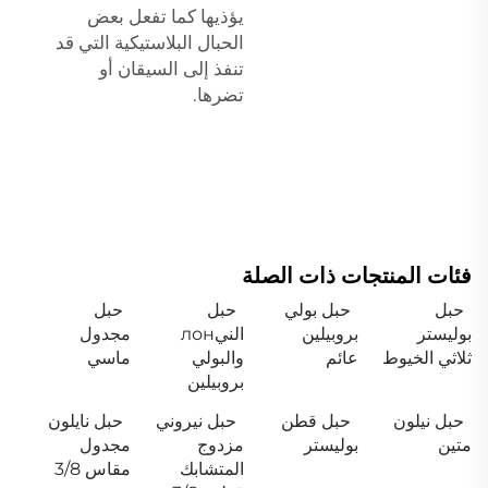
يؤذيها كما تفعل بعض
الحبال البلاستيكية التي قد
تنفذ إلى السيقان أو
تضرها.
فئات المنتجات ذات الصلة
حبل
حبل بولي
حبل
حبل
بوليستر
بروبيلين
النيлон
مجدول
ثلاثي الخيوط
عائم
والبولي
ماسي
بروبيلين
حبل نيلون
حبل قطن
حبل نيروني
حبل نايلون
متين
بوليستر
مزدوج
مجدول
المتشابك
مقاس 3/8