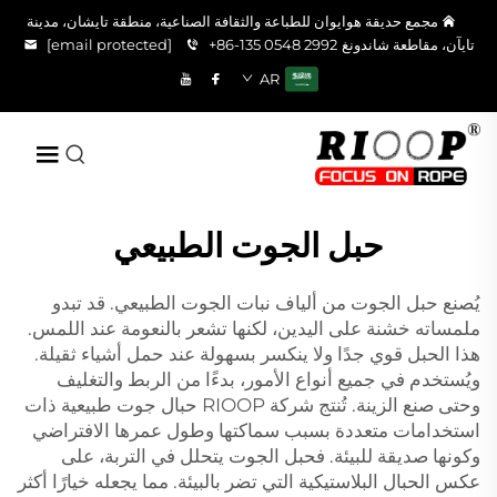
مجمع حديقة هوايوان للطباعة والثقافة الصناعية، منطقة تايشان، مدينة
تايآن، مقاطعة شاندونغ
+86-135 0548 2992
[email protected]
AR
حبل الجوت الطبيعي
يُصنع حبل الجوت من ألياف نبات الجوت الطبيعي. قد تبدو
ملمساته خشنة على اليدين، لكنها تشعر بالنعومة عند اللمس.
هذا الحبل قوي جدًا ولا ينكسر بسهولة عند حمل أشياء ثقيلة.
ويُستخدم في جميع أنواع الأمور، بدءًا من الربط والتغليف
وحتى صنع الزينة. تُنتج شركة RIOOP حبال جوت طبيعية ذات
استخدامات متعددة بسبب سماكتها وطول عمرها الافتراضي
وكونها صديقة للبيئة. فحبل الجوت يتحلل في التربة، على
عكس الحبال البلاستيكية التي تضر بالبيئة. مما يجعله خيارًا أكثر