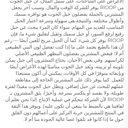
الأغراض على الشاحنات، على سبيل المثال، أن حبل الجوت
من RIOOP يوفر للشركة الوقت والمال. وسبب آخر يجعل
المشترين بالجملة يفضلون حبل الجوت هو توافره بسمك
وأطوال مختلفة. والنتيجة هي سهولة وسرعة اختيار الحبل
المناسب للعديد من المهام. سواء كان المرء يبحث عن حبل
رفيع لرفع السور، أو حبل سميك وثقيل لتعليق شيء ما، فإن
RIOOP يوفر كل شيء. كما أن الحبل مريح للعين أيضًا — رغم
أن هذا بالطبع يعتمد على ما إذا كنت تفضل لون البني الطبيعي
أم لا؛ فبعض المشترين يفضلون المظهر الطبيعي الأصلي
لكراسيهم. وفي بعض الأحيان، يحتاج المشترون إلى حبل يمكن
تلوينه أو تزيينه، ويُعد حبل الجوت مناسبًا لهذه الأغراض أيضًا.
وبإبقائه متوفرًا في كل الأوقات، يمكنني أن أكون مستعدًا
للعمل. كما يوفر ذلك على المشترين الحاجة إلى مقاطعة
عملهم للبحث عن حبل إضافي. ويظل حبل الجوت مفيدًا لفترة
طويلة، ولا يفسد أو ينكسر بسرعة. وأخيرًا، يثق المشترون بـ
RIOOP لأن الشركة تتحكم في عملية الإنتاج (لذا نحن نعلم أن
لفافتنا هي بالضبط ما ينبغي أن تكون عليه). ويوفر هذا الثقة
في المنتج للمشترين حرية التركيز على أعمالهم دون القلق
حول ما إذا كانوا قد تلقوا عصا عالية الجودة منا أم لا.