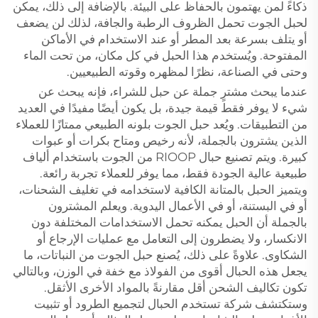
ذكاءً لمن يهتمون بالحفاظ على البيئة. بالإضافة إلى ذلك، يمكن
لحبل الجوت تحمل الظروف الرطبة والجافة، لذلك لن يضعف
أو يتلف بسرعة بعد المطر أو عند الاستخدام في الأماكن
المفتوحة. ويُستخدم هذا الحبل في كل مكان، من تحت الماء
وحتى في الصناعة، نظرًا لمظهره وقوته الطبيعيين.
عندما يبحث مشترٍ جملة عن حبل للشراء، فإنه يبحث عن
شيء لا يوفر فقط قيمة جيدة، بل يكون أيضًا مفيدًا في العديد
من التطبيقات. ويُعد حبل الجوت بلونه الطبيعي ممتازًا للعملاء
الذين يشترون بالجملة، لأنه رخيص ومتاح بكرات أو عبوات
كبيرة. ويتم تصنيع حبال RIOOP من الجوت باستخدام ألياف
طبيعية عالية الجودة فقط، مما يوفر للعملاء تجربة رائعة.
ويتميز الحبل بالمتانة الكافية لاستخدامه في تغليف الشحنات،
أو في البستنة، أو في الأعمال اليدوية. ويعلم المشترون
بالجملة أن الحبل يمكنه تحمل الاستخدامات المختلفة دون
الانكسار، ولا يضطرون إلى التعامل مع عمليات الإرجاع أو
الشكاوى. علاوةً على ذلك، يُصنع حبل الجوت من النباتات، ما
يجعل هذه الحبال أقوى من الفولاذ مع خفة في الوزن، وبالتالي
تكون تكاليف الشحن أقل مقارنةً بالمواد الأخرى الأثقل.
وستكتشف شركة تستخدم الحبال لتجميع الطرود أو تثبيت