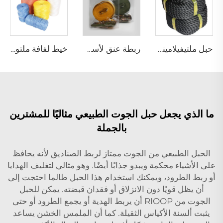
حبل ملتيفيلامينت بولي بروبيلين مجدول
ربطة عنق لأسفل
خيط لفافة ملتوي من فيلم بولي بروبيلين مجزأ
ما الذي يجعل حبل الجوت الطبيعي مثاليًا للمشترين
بالجملة
الحبل الطبيعي من الجوت ممتاز لربط الصناديق لأنه يحافظ
على الأشياء محكمة ويبدو جذابًا أيضًا. وهو مثالي لتغليف الهدايا
أو ربط الطرود، ويمكنك استخدام هذا الحبل طالما احتجت إلى
أن يظل قويًا دون الانزلاق أو فقدان قبضته. يمكن للحبل
الجوت من RIOOP أن يربط الهدية أو يجمع الطرود أو حتى
يثبت ألسنة الأكياس الثقيلة. كما أن الملمس الخشن يساعد