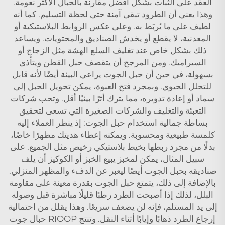
العقد على الثبات بشكل أفضل مقارنة بالحبال الأكثر نعومة.
وهذا يعني أن الطرود تبقى آمنة حتى لحظة التسليم. كما أنه
لطيف على ما يُربَط به. وعلى عكس الروابط البلاستيكية أو
المعدنية، لا يقطع أو يخدش الصناديق والمحتويات. ويساعد
ذلك بشكل خاص عند تغليف السلع الهشة مثل الزجاج أو
السيراميك. ومن المرجح أن يتقصف حبل القطن ويتأذى
بسهولة، في حين أن حبل الجوت يراعي البيئة أيضًا لأنه قابل
للتحلل الحيوي. وبمجرد فتح العبوة، يمكن تحويل الحبل إلى
سماد أو إعادة تدويره، مما يترك أثرًا بيئيًا أقل. وتحب شركات
التعبئة والتغليف والشركات الصغيرة التي تسعى لتحقيق
بساطة جمالية استخدام حبل الجوت: إذ ينظر العملاء إليه
كلمسة طبيعية ومحسوبة. ويمكنه إعطاء هديتك مظهرًا خاصًا،
بدلًا من مجرد ربطها بخيط بلاستيكي رخيص مثل الجميع. على
سبيل المثال، يمكن لمخبز يبيع الخبز أو الكوكيز أن يلف
صناديقه بحبل الجوت أيضًا ليعبر عن الدفء والمظهر المنزلي.
بالإضافة إلى ذلك، يتمتع حبل الجوت بقدرة معينة على مقاومة
البلل، لذلك إذا أصبحت الطرد رطبًا قليلًا مباشرة قبل وصوله
إلى يد المستلم، فإنه لن يضعف سريعًا. وهذا يقلل من احتمالية
إرجاع الطرد ذهابًا وإيابًا أثناء النقل. وتنتج RIOOP حبال جوت