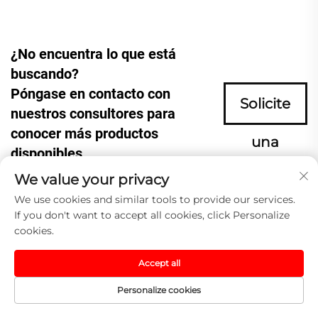
¿No encuentra lo que está
buscando?
Póngase en contacto con
Solicite
nuestros consultores para
conocer más productos
una
disponibles.
We value your privacy
cotización
We use cookies and similar tools to provide our services.
If you don't want to accept all cookies, click Personalize
ahora
cookies.
Accept all
Personalize cookies
Página De
Producto
Qué
CONTACTO