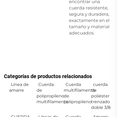
encontrar una
cuerda resistente,
segura y duradera,
exactamente en el
tamaño y material
adecuados.
Categorías de productos relacionados
Línea de
Cuerda
Cuerda
cuerda
amarre
de
multifilamento
de
polipropileno
de
poliéster
multifilamento
polipropileno
trenzado
doble 3/8
CUERDA
Líneas de
Cuerda
Amarre