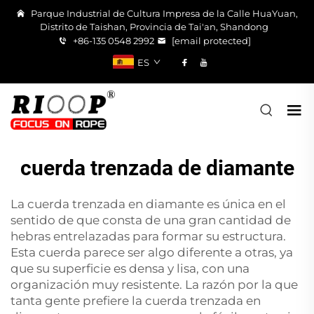
Parque Industrial de Cultura Impresa de la Calle HuaYuan,
Distrito de Taishan, Provincia de Tai'an, Shandong
+86-135 0548 2992
[email protected]
ES
cuerda trenzada de diamante
La cuerda trenzada en diamante es única en el
sentido de que consta de una gran cantidad de
hebras entrelazadas para formar su estructura.
Esta cuerda parece ser algo diferente a otras, ya
que su superficie es densa y lisa, con una
organización muy resistente. La razón por la que
tanta gente prefiere la cuerda trenzada en