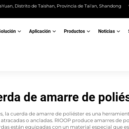
Yuan, Distrito de Taishan, Provincia de Tai'an, Shandong
Solución
Aplicación
Productos
Noticias
rda de amarre de polié
 la cuerda de amarre de poliéster es una herramienta 
atracadas o ancladas. RIOOP produce amarres de poli
rdas están equipadas con un material especial que es 