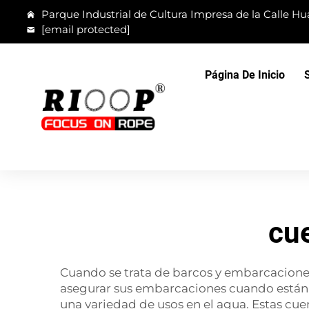
Parque Industrial de Cultura Impresa de la Calle Hua
[email protected]
Página De Inicio
cue
Cuando se trata de barcos y embarcaciones,
asegurar sus embarcaciones cuando están 
una variedad de usos en el agua. Estas cue