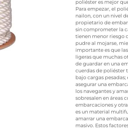
poliéster es mejor qu
Para empezar, el pol
nailon, con un nivel de
propietario de embarc
sin comprometer la ca
tienen menor riesgo d
pudre al mojarse, mien
importante es que la
ligeras que muchas ot
de guardar en una em
cuerdas de poliéster
bajo cargas pesadas; 
asegurar una embarc
los navegantes y aman
sobresalen en áreas 
embarcaciones y otra
es un material multif
amarrar una embarca
masivo. Estos factore