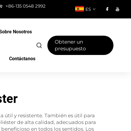
+86-135 0548 2992
ES
Sobre Nosotros
Obtener un
presupuesto
Contáctanos
ster
útil y resistente. También es útil para
éster de alta calidad, adecuados para
beneficioso en todos los sentidos. Los